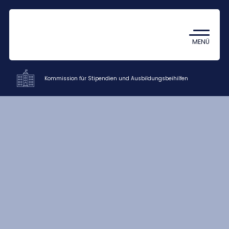
Coronavirus
TDK (Wissenschaftlicher
MENÜ
Studentenzirkel)
Kommission für Stipendien und Ausbildungsbeihilfen
Fakultäsverwaltung und weitere
Einrichtungen
Mitglieder
HU
EN
DE
Nyelv