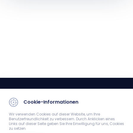
Cookie-Informationen
Wir verwenden Cookies auf dieser Website, um Ihre
Benutzerfreundlichkeit zu verbessern. Durch Anklicken eines
Institut für Translationale Medizin
Links auf dieser Seite geben Sie Ihre Einwilligung für uns, Cookies
zu setzen.
7624 Pécs, Szigeti út 12. II. Stock