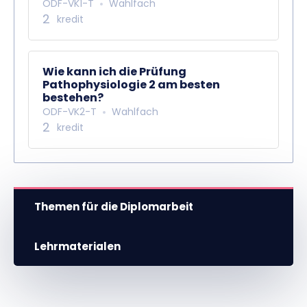
ODF-VK1-T
Wahlfach
2
kredit
Wie kann ich die Prüfung
Pathophysiologie 2 am besten
bestehen?
ODF-VK2-T
Wahlfach
2
kredit
Themen für die Diplomarbeit
Lehrmaterialen