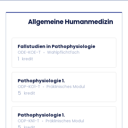
HU
EN
DE
Nyelv
Allgemeine Humanmedizin
Fallstudien in Pathophysiologie
ODE-KOE-T
Wahlpflichtfach
1
kredit
Pathophysiologie 1.
ODP-KO1-T
Präklinisches Modul
5
kredit
Pathophysiologie 1.
ODP-KN1-T
Präklinisches Modul
5
kredit