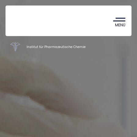
Coronavirus
TDK (Wissenschaftlicher
MENÜ
Studentenzirkel)
Institut für Pharmazeutische Chemie
Institute der Pharmazeutischen
Fakultät
Ausbildung
Mitarbeiter
Kontakt
HU
EN
DE
Nyelv