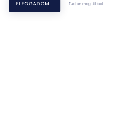
ELFOGADOM
Tudjon meg többet...
Legjobban oktató
elméleti intézet
2023, 2024
Közösségi média
Facebook
Bemutatkozás
A Gyógyszerészi Kémiai Intézet 2002. január