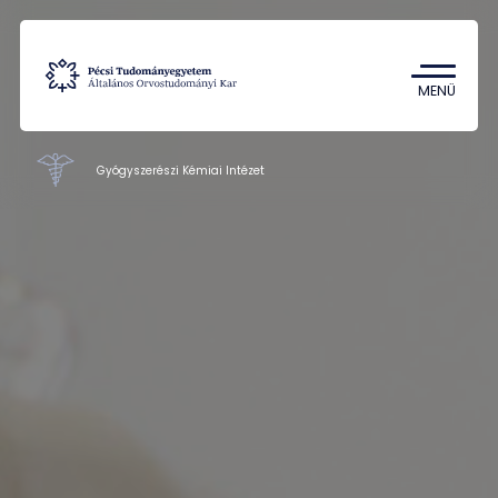
Tantárgykereső
Campus térkép
MENÜ
Gyógyszerészi Kémiai Intézet
GYTK intézetei
Oktatás
Kutatás
Munkatársak
Kapcsolat
HU
EN
DE
Nyelv