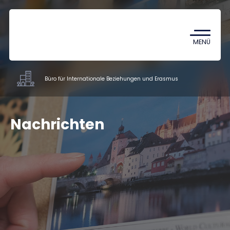
Coronavirus
TDK (Wissenschaftlicher
MENÜ
Studentenzirkel)
Büro für Internationale Beziehungen und Erasmus
Fakultäsverwaltung und weitere
Nachrichten
Einrichtungen
Dokumente
Mitarbeiter
Über uns
Kontakt