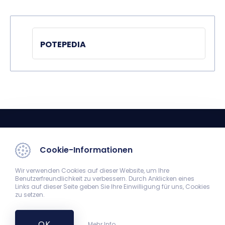
POTEPEDIA
Cookie-Informationen
Wir verwenden Cookies auf dieser Website, um Ihre
Benutzerfreundlichkeit zu verbessern. Durch Anklicken eines
Institut für Verhaltenswissenschaften
Links auf dieser Seite geben Sie Ihre Einwilligung für uns, Cookies
zu setzen.
7624 Pécs, Szigeti út 12.
+36-72-536-256
magtud@aok.pte.hu
OK
Mehr Info