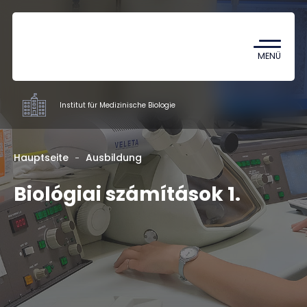
Coronavirus
TDK (Wissenschaftlicher
MENÜ
Studentenzirkel)
Institut für Medizinische Biologie
Institute
Hauptseite
Ausbildung
Biológiai számítások 1.
Ausbildung
Mitarbeiter
Kontakt
HU
EN
DE
Nyelv