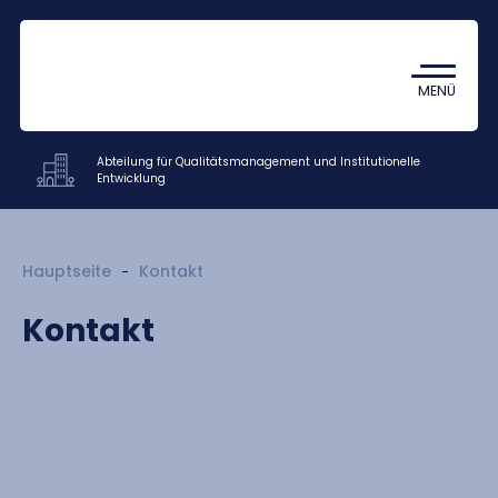
Coronavirus
TDK (Wissenschaftlicher
MENÜ
Studentenzirkel)
Abteilung für Qualitätsmanagement und Institutionelle
Entwicklung
Fakultäsverwaltung und weitere
Hauptseite
Kontakt
Einrichtungen
Kontakt
Dokumente
Mitarbeiter
Über uns
Kontakt