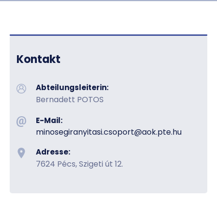
HU
EN
DE
Nyelv
Kontakt
Abteilungsleiterin:
Bernadett POTOS
E-Mail:
minosegiranyitasi.csoport​@aok.pte.hu
Adresse:
7624 Pécs, Szigeti út 12.