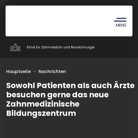
Coronavirus
TDK (Wissenschaftlicher
MENÜ
Studentenzirkel)
Klinik für Zahnmedizin und Mundchirurgie
Kliniken
Hauptseite
Nachrichten
Sowohl Patienten als auch Ärzte
Ausbildung
besuchen gerne das neue
Forschung
Zahnmedizinische
Mitarbeiter
Bildungszentrum
Über uns
Kontakt