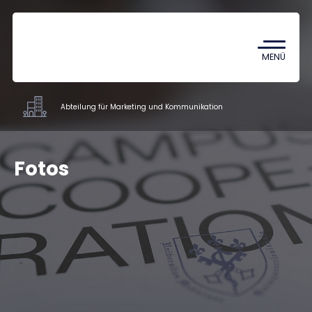
Coronavirus
TDK (Wissenschaftlicher
MENÜ
Studentenzirkel)
Abteilung für Marketing und Kommunikation
Fakultäsverwaltung und weitere
Fotos
Einrichtungen
Mitarbeiter
Kontakt
HU
EN
DE
Nyelv