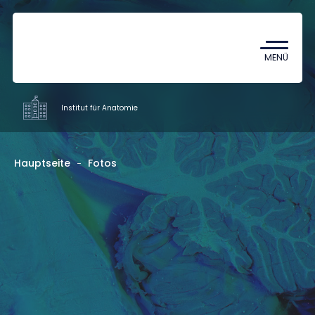
Coronavirus
TDK (Wissenschaftlicher
MENÜ
Studentenzirkel)
Institut für Anatomie
Institute
Hauptseite
Fotos
Ausbildung
Forschung
Mitarbeiter
Kontakt
HU
EN
DE
Nyelv