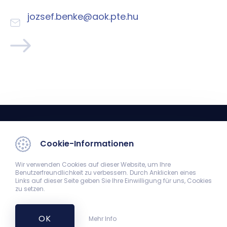
jozsef.benke@aok.pte.hu
Cookie-Informationen
Wir verwenden Cookies auf dieser Website, um Ihre
Benutzerfreundlichkeit zu verbessern. Durch Anklicken eines
Links auf dieser Seite geben Sie Ihre Einwilligung für uns, Cookies
Museum der Medizinischen Fakultät
zu setzen.
7624 Pécs, Szigeti út 12.
+36-72-536-434
OK
Mehr Info