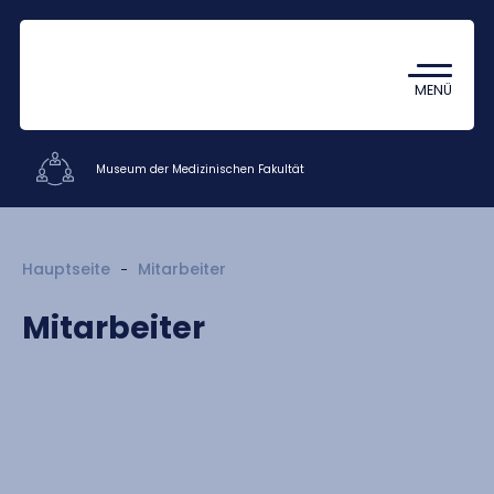
Coronavirus
TDK (Wissenschaftlicher
MENÜ
Studentenzirkel)
Museum der Medizinischen Fakultät
Fakultäsverwaltung und weitere
Hauptseite
Mitarbeiter
Einrichtungen
Mitarbeiter
Mitarbeiter
Kontakt
HU
EN
DE
Nyelv