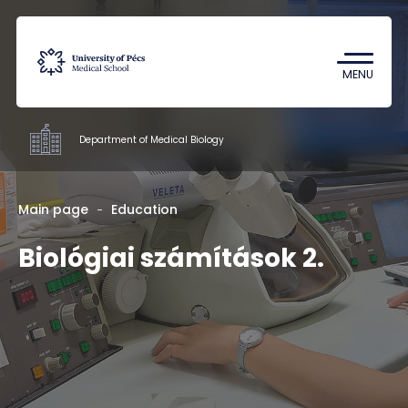
Coronavirus
Undergraduate Student Research
MENU
(TDK)
Department of Medical Biology
Departments
Main page
Education
Biológiai számítások 2.
Education
Research
Staff
Contacts
HU
EN
DE
Nyelv