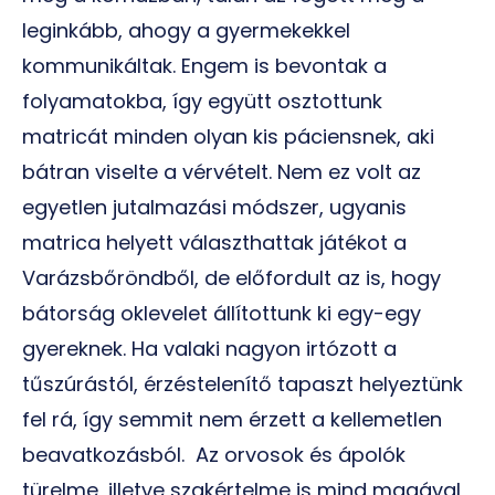
leginkább, ahogy a gyermekekkel
kommunikáltak. Engem is bevontak a
folyamatokba, így együtt osztottunk
matricát minden olyan kis páciensnek, aki
bátran viselte a vérvételt. Nem ez volt az
egyetlen jutalmazási módszer, ugyanis
matrica helyett választhattak játékot a
Varázsbőröndből, de előfordult az is, hogy
bátorság oklevelet állítottunk ki egy-egy
gyereknek. Ha valaki nagyon irtózott a
tűszúrástól, érzéstelenítő tapaszt helyeztünk
fel rá, így semmit nem érzett a kellemetlen
beavatkozásból. Az orvosok és ápolók
türelme, illetve szakértelme is mind magával