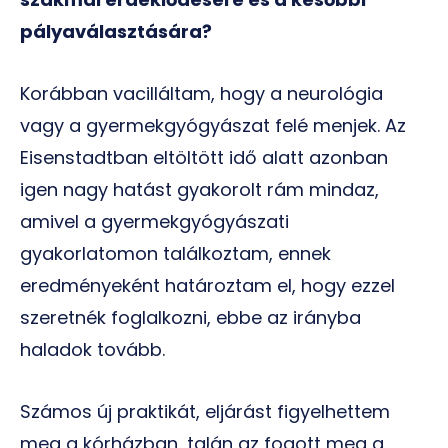
pályaválasztására?
Korábban vacilláltam, hogy a neurológia
vagy a gyermekgyógyászat felé menjek. Az
Eisenstadtban eltöltött idő alatt azonban
igen nagy hatást gyakorolt rám mindaz,
amivel a gyermekgyógyászati
gyakorlatomon találkoztam, ennek
eredményeként határoztam el, hogy ezzel
szeretnék foglalkozni, ebbe az irányba
haladok tovább.
Számos új praktikát, eljárást figyelhettem
meg a kórházban, talán az fogott meg a