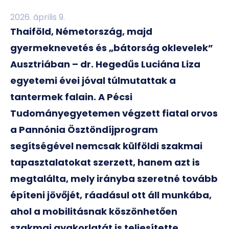
2026. április 9.
Thaiföld, Németország, majd
gyermeknevetés és „bátorság oklevelek”
Ausztriában – dr. Hegedűs Luciána Liza
egyetemi évei jóval túlmutattak a
tantermek falain. A Pécsi
Tudományegyetemen végzett fiatal orvos
a Pannónia Ösztöndíjprogram
segítségével nemcsak külföldi szakmai
tapasztalatokat szerzett, hanem azt is
megtalálta, mely irányba szeretné tovább
építeni jövőjét,
ráadásul ott áll munkába,
ahol a mobilitásnak köszönhetően
szakmai gyakorlatát is teljesítette.