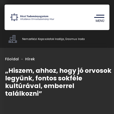
Tantárgykereső
Campus térkép
MENÜ
Nemzetközi Kapcsolatok Irodája, Erasmus Iroda
Hivatalok
Főoldal
Hírek
Dokumentumok
„Hiszem, ahhoz, hogy jó orvosok
Munkatársak
legyünk, fontos sokféle
Rólunk
kultúrával, emberrel
Kapcsolat
találkozni”
HU
EN
DE
Nyelv