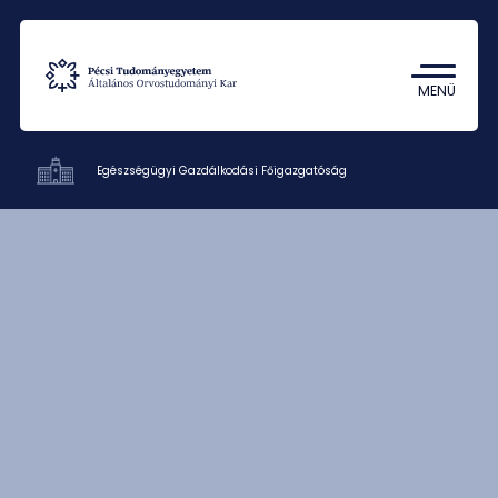
Tantárgykereső
Campus térkép
MENÜ
Egészségügyi Gazdálkodási Főigazgatóság
KK egységei
Kapcsolat
HU
EN
DE
Nyelv