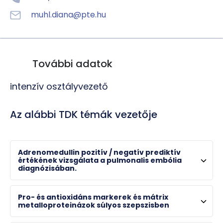
muhl.diana@pte.hu
További adatok
intenzív osztályvezető
Az alábbi TDK témák vezetője
Adrenomedullin pozitív / negatív prediktív
értékének vizsgálata a pulmonalis embólia
diagnózisában.
Pro- és antioxidáns markerek és mátrix
metalloproteinázok súlyos szepszisben