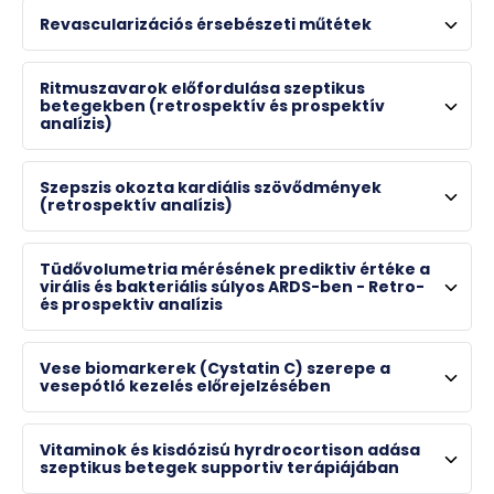
Prof. Dr. Csontos Csaba
Revascularizációs érsebészeti műtétek
egyetemi tanár , intézetigazgató
Ritmuszavarok előfordulása szeptikus
*0504, 32420
betegekben (retrospektív és prospektív
analízis)
csontos.csaba@pte.hu
Szepszis okozta kardiális szövődmények
(retrospektív analízis)
Tüdővolumetria mérésének prediktiv értéke a
virális és bakteriális súlyos ARDS-ben - Retro-
és prospektiv analízis
Vese biomarkerek (Cystatin C) szerepe a
vesepótló kezelés előrejelzésében
Vitaminok és kisdózisú hyrdrocortison adása
szeptikus betegek supportiv terápiájában