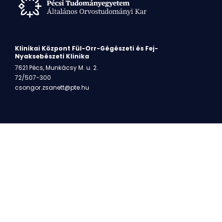
Klinikai Központ Fül-Orr-Gégészeti és Fej-
Nyaksebészeti Klinika
7621 Pécs, Munkácsy M. u. 2.
72/507-300
csongor.zsanett@pte.hu