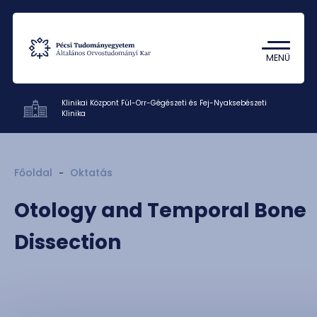
Tantárgykereső
Campus térkép
MENÜ
Klinikai Központ Fül-Orr-Gégészeti és Fej-Nyaksebészeti
Klinika
Klinikák
Főoldal
Oktatás
Oktatás
Otology and Temporal Bone
Kutatás
Munkatársak
Dissection
Rólunk
Kapcsolat
HU
EN
DE
Nyelv