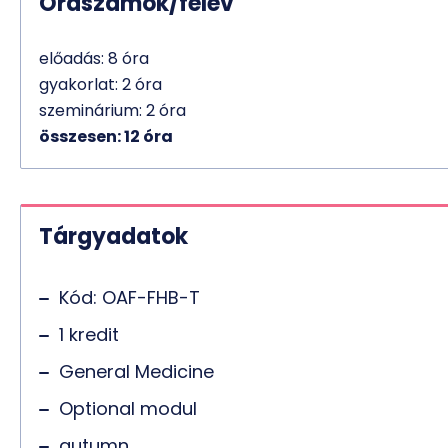
Óraszámok/félév
előadás: 8 óra
gyakorlat: 2 óra
szeminárium: 2 óra
összesen: 12 óra
Tárgyadatok
Kód: OAF-FHB-T
1 kredit
General Medicine
Optional modul
autumn