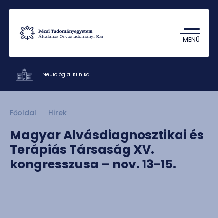
Tantárgykereső
Campus térkép
MENÜ
Neurológiai Klinika
Klinikák
Főoldal
Hírek
Oktatás
Magyar Alvásdiagnosztikai és
Kutatás
Terápiás Társaság XV.
Munkatársak
kongresszusa – nov. 13-15.
Kapcsolat
HU
EN
DE
Nyelv