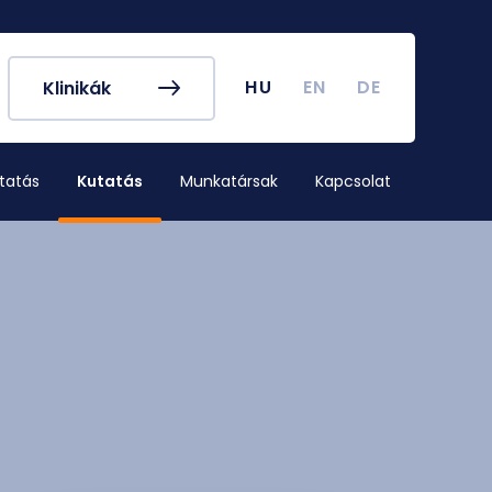
k és egyéb
Hallgatói Önkormányzat
ek
könyv
Koronavírus
HU
EN
DE
Klinikák
dek
Tanulmányi naptár
ykereső
Campus térkép
tatás
Kutatás
Munkatársak
Kapcsolat