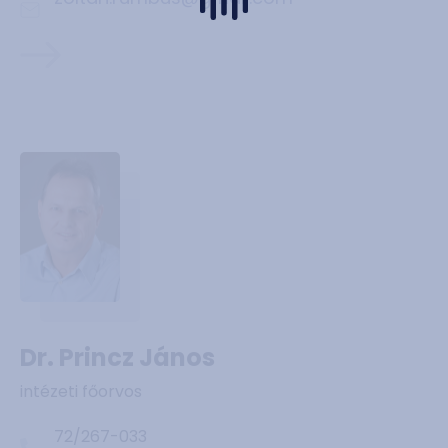
Dr. Princz János
intézeti főorvos
72/267-033