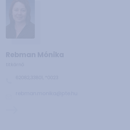
Rebman Mónika
titkárnő
62082,33801, *0023
rebman.monika@pte.hu