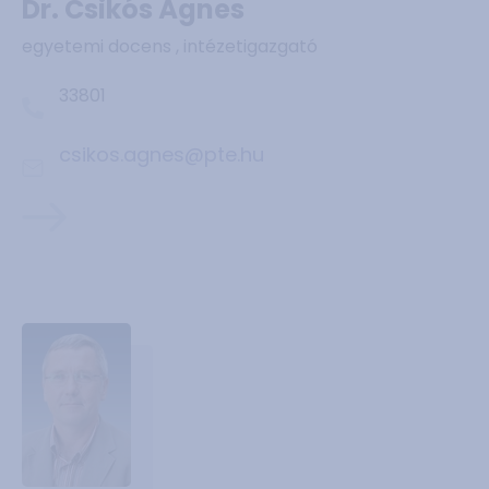
Dr. Csikós Ágnes
egyetemi docens , intézetigazgató
33801
csikos.agnes@pte.hu