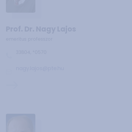
Prof. Dr. Nagy Lajos
emeritus professzor
33804, *0570
nagy.lajos@pte.hu