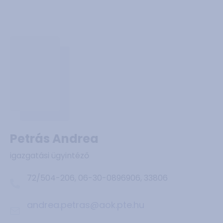
Petrás Andrea
igazgatási ügyintéző
72/504-206, 06-30-0896906, 33806
andrea.petras@aok.pte.hu