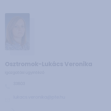
Osztromok-Lukács Veronika
igazgatási ügyintéző
33803
lukacs.veronika@pte.hu