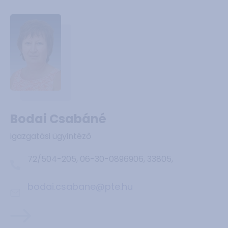
Bodai Csabáné
igazgatási ügyintéző
72/504-205, 06-30-0896906, 33805,
bodai.csabane@pte.hu