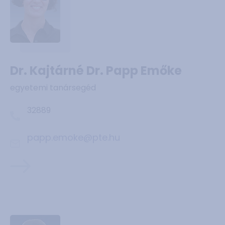
Dr. Kajtárné Dr. Papp Emőke
egyetemi tanársegéd
32889
papp.emoke@pte.hu