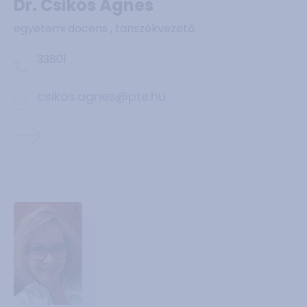
Dr. Csikós Ágnes
egyetemi docens , tanszékvezető
33801
csikos.agnes@pte.hu