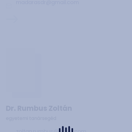
madarasdr@gmail.com
Dr. Rumbus Zoltán
egyetemi tanársegéd
zoltan.rumbus@gmail.com