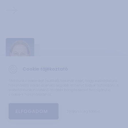
Cookie tájékoztató
Oldalunk cookie-kat (sütiket) használ azért, hogy weboldalunk
használata során a lehető legjobb élményt tudjuk biztosítani. A
weboldalunkon történő további böngészéssel hozzájárul a
Dr. Szigeti Nóra
cookie-k használatához.
tudományos munkatárs
ELFOGADOM
Tudjon meg többet...
35249