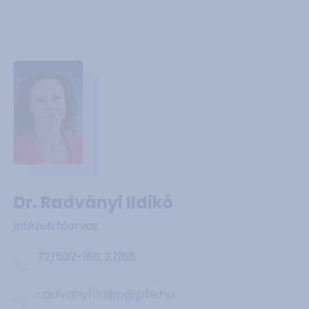
Dr. Radványi Ildikó
intézeti főorvos
72/507-160, 37160
radvanyi.ildiko@pte.hu