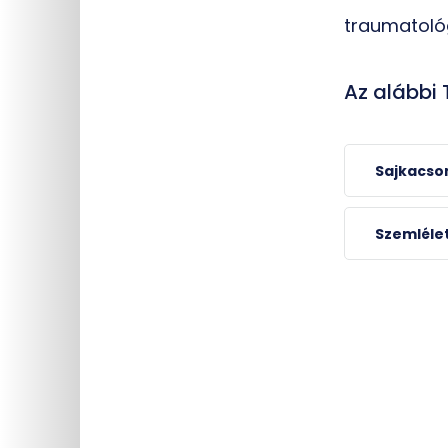
traumatoló
Az alábbi
Sajkacso
Dr. Patczai Bal
Szemléle
egyetemi adjunktus , kl
*0069; (72) 535-8
patczai.balazs@
ortopéd, traumatológus