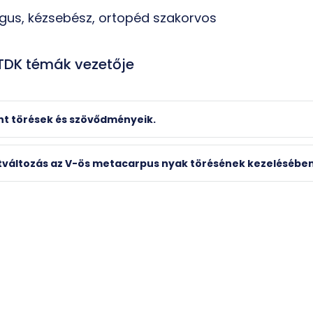
gus, kézsebész, ortopéd szakorvos
 TDK témák vezetője
nt törések és szövődményeik.
ázs
tváltozás az V-ös metacarpus nyak törésének kezelésébe
inikaigazgató
80
pte.hu
, kézsebész szakorvos