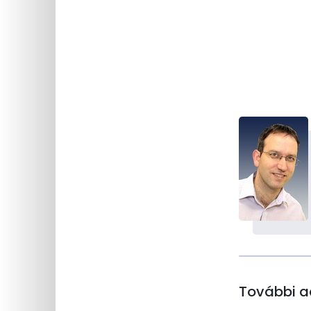
Traumatológiai és Kézsebészeti Klinika
Főoldal
Munkatársak
Munkatársak
További a