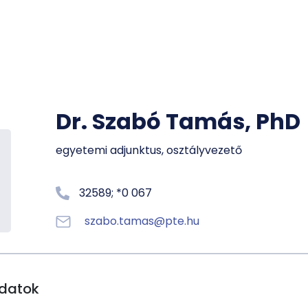
Hivatalo
egység
Telefon
Óraren
Tantárg
Dr. Szabó Tamás, PhD
O
egyetemi adjunktus, osztályvezető
32589; *0 067
szabo.tamas@pte.hu
datok