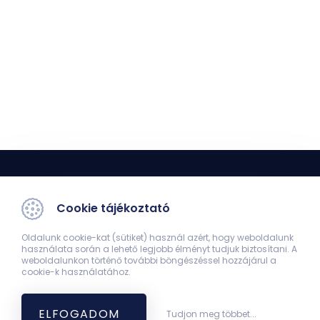
Cookie tájékoztató
Oldalunk cookie-kat (sütiket) használ azért, hogy weboldalunk
használata során a lehető legjobb élményt tudjuk biztosítani. A
Transzdiszciplináris Kutatások Intézete
weboldalunkon történő további böngészéssel hozzájárul a
cookie-k használatához.
7624 Pécs, Ifjúság útja 11.
+36305142822
gyorffy.balazs@yahoo.com
ELFOGADOM
Tudjon meg többet...