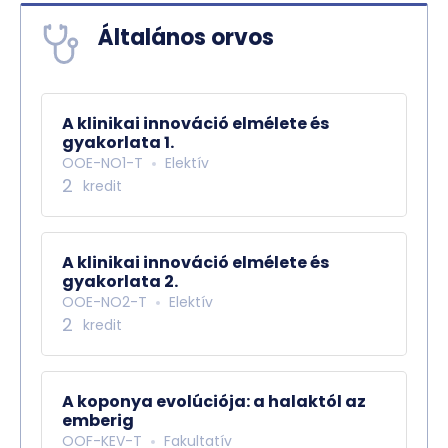
Általános orvos
A klinikai innováció elmélete és
gyakorlata 1.
OOE-NO1-T
Elektív
2
kredit
A klinikai innováció elmélete és
gyakorlata 2.
OOE-NO2-T
Elektív
2
kredit
A koponya evolúciója: a halaktól az
emberig
OOF-KEV-T
Fakultatív