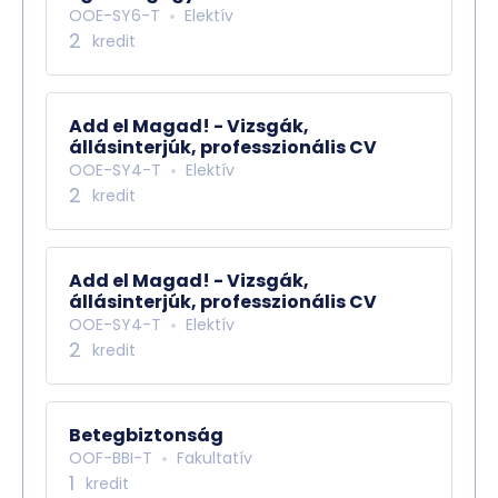
OOE-SY6-T
Elektív
2
kredit
Add el Magad! - Vizsgák,
állásinterjúk, professzionális CV
OOE-SY4-T
Elektív
2
kredit
Add el Magad! - Vizsgák,
állásinterjúk, professzionális CV
OOE-SY4-T
Elektív
2
kredit
Betegbiztonság
OOF-BBI-T
Fakultatív
1
kredit