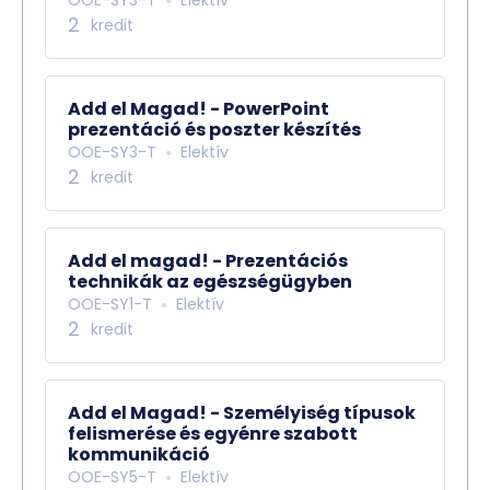
OOE-SY3-T
Elektív
2
kredit
Add el Magad! - PowerPoint
prezentáció és poszter készítés
OOE-SY3-T
Elektív
2
kredit
Add el magad! - Prezentációs
technikák az egészségügyben
OOE-SY1-T
Elektív
2
kredit
Add el Magad! - Személyiség típusok
felismerése és egyénre szabott
kommunikáció
OOE-SY5-T
Elektív