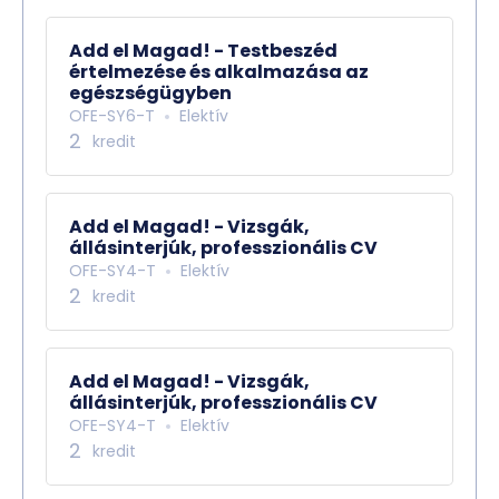
Add el Magad! - Testbeszéd
értelmezése és alkalmazása az
egészségügyben
OFE-SY6-T
Elektív
2
kredit
Add el Magad! - Vizsgák,
állásinterjúk, professzionális CV
OFE-SY4-T
Elektív
2
kredit
Add el Magad! - Vizsgák,
állásinterjúk, professzionális CV
OFE-SY4-T
Elektív
2
kredit