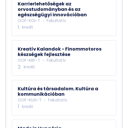
Karrierlehetőségek az
orvostudományban és az
egészségügyi innovációban
OOF-KOI-T
Fakultatív
1
kredit
Kreatív Kalandok - Finommotoros
készségek fejlesztése
OOF-KRF-T
Fakultatív
2
kredit
Kultúra és társadalom. Kultúra a
kommunikációban
OOF-KUG-T
Fakultatív
1
kredit