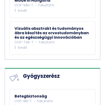
Made in Hungária
OOF-MIH-T
Fakultatív
1
kredit
Vizuális absztrakt és tudományos
ábra készítés az orvostudományban
és az egészségügyi innovációban
OOF-TAK-T
Fakultatív
1
kredit
Gyógyszerész
Betegbiztonság
OGF-BBI-T
Fakultatív