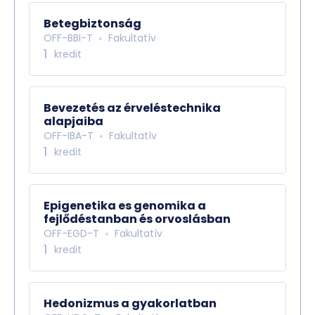
Betegbiztonság
OFF-BBI-T
Fakultatív
1
kredit
Bevezetés az érveléstechnika
alapjaiba
OFF-IBA-T
Fakultatív
1
kredit
Epigenetika es genomika a
fejlődéstanban és orvoslásban
OFF-EGD-T
Fakultatív
1
kredit
Hedonizmus a gyakorlatban