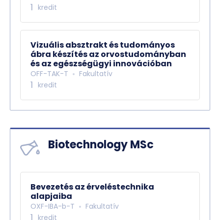
1
kredit
Vizuális absztrakt és tudományos
ábra készítés az orvostudományban
és az egészségügyi innovációban
OFF-TAK-T
Fakultatív
1
kredit
Biotechnology MSc
Bevezetés az érveléstechnika
alapjaiba
OXF-IBA-b-T
Fakultatív
1
kredit