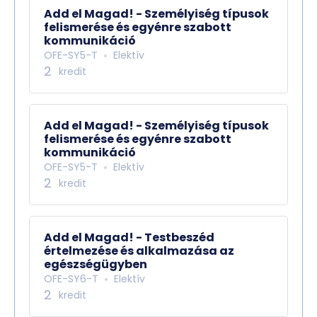
Add el Magad! - Személyiség típusok
felismerése és egyénre szabott
kommunikáció
OFE-SY5-T
Elektív
2
kredit
Add el Magad! - Személyiség típusok
felismerése és egyénre szabott
kommunikáció
OFE-SY5-T
Elektív
2
kredit
Add el Magad! - Testbeszéd
értelmezése és alkalmazása az
egészségügyben
OFE-SY6-T
Elektív
2
kredit