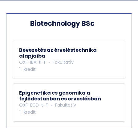
Biotechnology BSc
Bevezetés az érveléstechnika
alapjaiba
OXF-IBA-t-T
Fakultatív
1
kredit
Epigenetika es genomika a
fejlődéstanban és orvoslásban
OXF-EGD-t-T
Fakultatív
1
kredit