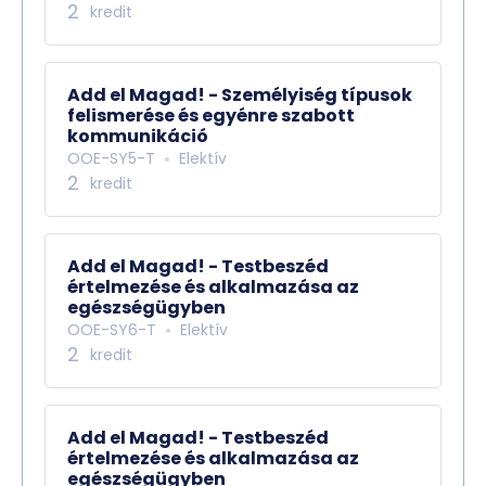
2
kredit
Add el Magad! - Személyiség típusok
felismerése és egyénre szabott
kommunikáció
OOE-SY5-T
Elektív
2
kredit
Add el Magad! - Testbeszéd
értelmezése és alkalmazása az
egészségügyben
OOE-SY6-T
Elektív
2
kredit
Add el Magad! - Testbeszéd
értelmezése és alkalmazása az
egészségügyben