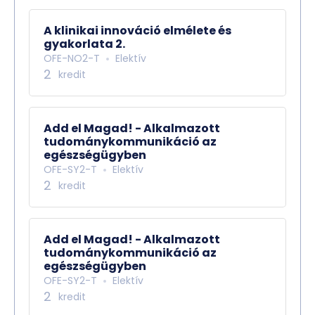
A klinikai innováció elmélete és
gyakorlata 2.
OFE-NO2-T
Elektív
2
kredit
Add el Magad! - Alkalmazott
tudománykommunikáció az
egészségügyben
OFE-SY2-T
Elektív
2
kredit
Add el Magad! - Alkalmazott
tudománykommunikáció az
egészségügyben
OFE-SY2-T
Elektív
2
kredit