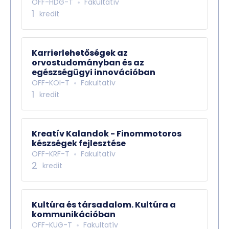
OFF-HDG-T
Fakultatív
1
kredit
Karrierlehetőségek az
orvostudományban és az
egészségügyi innovációban
OFF-KOI-T
Fakultatív
1
kredit
Kreatív Kalandok - Finommotoros
készségek fejlesztése
OFF-KRF-T
Fakultatív
2
kredit
Kultúra és társadalom. Kultúra a
kommunikációban
OFF-KUG-T
Fakultatív