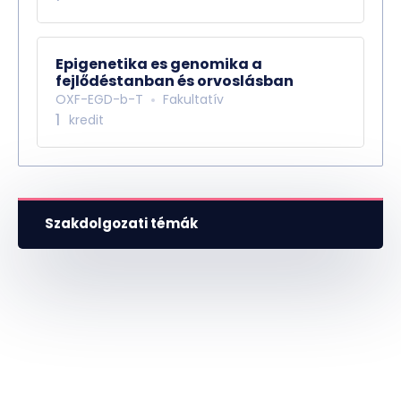
Epigenetika es genomika a
fejlődéstanban és orvoslásban
OXF-EGD-b-T
Fakultatív
1
kredit
Szakdolgozati témák