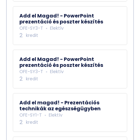
Add el Magad! - PowerPoint
prezentáció és poszter készítés
OFE-SY3-T
Elektív
2
kredit
Add el Magad! - PowerPoint
prezentáció és poszter készítés
OFE-SY3-T
Elektív
2
kredit
Add el magad! - Prezentációs
technikák az egészségügyben
OFE-SY1-T
Elektív
2
kredit