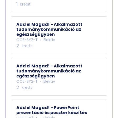
1
kredit
Add el Magad! - Alkalmazott
tudománykommunikáció az
egészségügyben
OOE-SY2-T
Elektív
2
kredit
Add el Magad! - Alkalmazott
tudománykommunikáció az
egészségügyben
OOE-SY2-T
Elektív
2
kredit
Add el Magad! - PowerPoint
prezentáció és poszter készítés