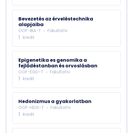
Bevezetés az érveléstechnika
alapjaiba
OOF-IBA-T
Fakultatív
1
kredit
Epigenetika es genomika a
fejlődéstanban és orvoslásban
OOF-EGD-T
Fakultatív
1
kredit
Hedonizmus a gyakorlatban
OOF-HDG-T
Fakultatív
1
kredit