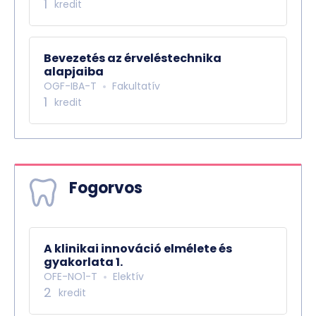
1
kredit
Bevezetés az érveléstechnika
alapjaiba
OGF-IBA-T
Fakultatív
1
kredit
Fogorvos
A klinikai innováció elmélete és
gyakorlata 1.
OFE-NO1-T
Elektív
2
kredit