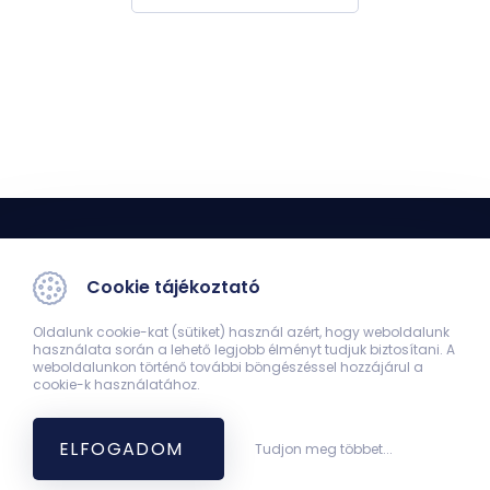
Cookie tájékoztató
Oldalunk cookie-kat (sütiket) használ azért, hogy weboldalunk
használata során a lehető legjobb élményt tudjuk biztosítani. A
Dékáni Titkárság
weboldalunkon történő további böngészéssel hozzájárul a
cookie-k használatához.
7624 Pécs, Szigeti út 12.
+36-72-536-200
dekani.hivatal@aok.pte.hu
ELFOGADOM
Tudjon meg többet...