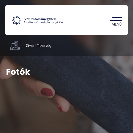
Tantárgykereső
Campus térkép
MENÜ
Dékáni Titkárság
Hivatalok
Fotók
Szolgáltatások
Dokumentumok
Munkatársak
Rólunk
Kapcsolat
HU
EN
DE
Nyelv