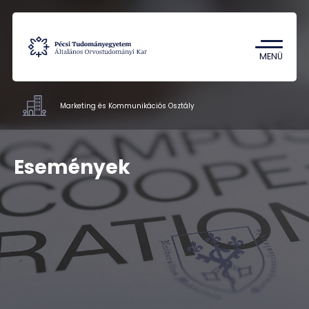
Tantárgykereső
Campus térkép
MENÜ
Marketing és Kommunikációs Osztály
Hivatalok
Események
Munkatársak
Kapcsolat
HU
EN
DE
Nyelv