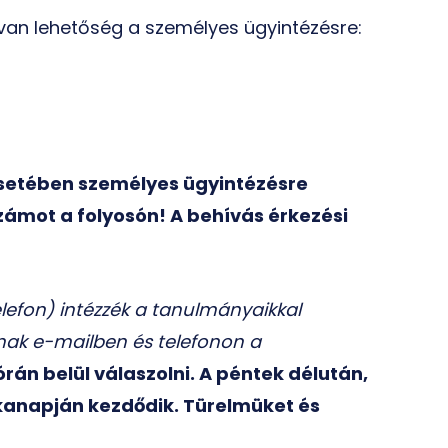
 van lehetőség a személyes ügyintézésre:
 esetében személyes ügyintézésre
ámot a folyosón! A behívás érkezési
elefon) intézzék a tanulmányaikkal
lnak e-mailben és telefonon a
n belül válaszolni. A péntek délután,
nkanapján kezdődik. Türelmüket és