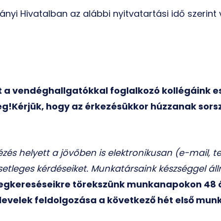
nyi Hivatalban az alábbi nyitvatartási idő szerint
int a vendéghallgatókkal foglalkozó kollégáink
g!Kérjük, hogy az érkezésükkor húzzanak sorsz
zés helyett a jövőben is elektronikusan (e-mail, t
esetleges kérdéseiket. Munkatársaink készséggel ál
gkereséseikre törekszünk munkanapokon 48 órá
 levelek feldolgozása a következő hét első mu