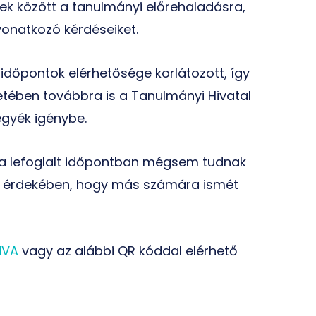
ek között a tanulmányi előrehaladásra,
vonatkozó kérdéseiket.
időpontok elérhetősége korlátozott, így
etében továbbra is a Tanulmányi Hivatal
gyék igénybe.
n a lefoglalt időpontban mégsem tudnak
ak érdekében, hogy más számára ismét
NVA
vagy az alábbi QR kóddal elérhető