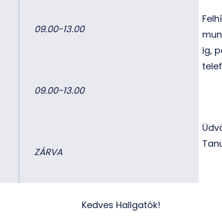
Felh
09.00-13.00
munk
ig, 
tele
09.00-13.00
Üdvö
Tanu
ZÁRVA
Kedves Hallgatók!