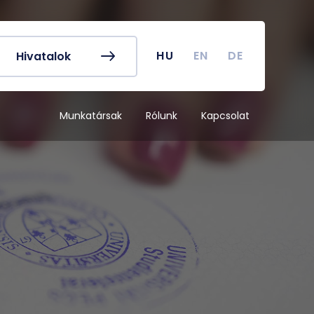
k és egyéb
Hallgatói Önkormányzat
ek
könyv
Koronavírus
HU
EN
DE
Hivatalok
dek
Tanulmányi naptár
ykereső
Campus térkép
Munkatársak
Rólunk
Kapcsolat