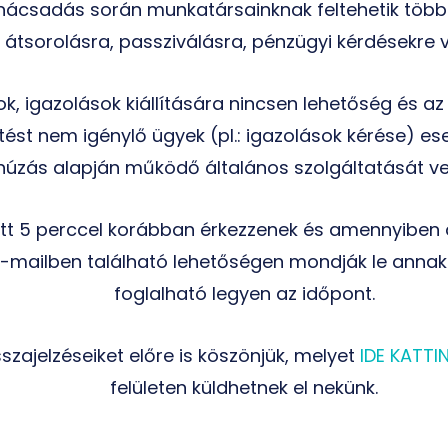
anácsadás során munkatársainknak feltehetik több
, átsorolásra, passziválásra, pénzügyi kérdésekre 
igazolások kiállítására nincsen lehetőség és az 
ést nem igénylő ügyek (pl.: igazolások kérése) es
úzás alapján működő általános szolgáltatását ve
előtt 5 perccel korábban érkezzenek és amennyibe
 e-mailben található lehetőségen mondják le ann
foglalható legyen az időpont.
szajelzéseiket előre is köszönjük, melyet
IDE KATTI
felületen küldhetnek el nekünk.