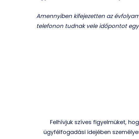
Amennyiben kifejezetten az évfolyam
telefonon tudnak vele időpontot egye
Felhívjuk szíves figyelmüket, h
ügyfélfogadási idejében személye