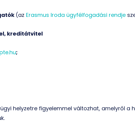
gatók
(az
Erasmus Iroda ügyfélfogadási rendje
sze
l, kreditátvitel
pte.hu
;
yügyi helyzetre figyelemmel változhat, amelyről a
k.