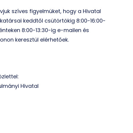
ívjuk szíves figyelmüket, hogy a Hivatal
atársai keddtől csütörtökig 8:00-16:00-
pénteken 8:00-13:30-ig e-mailen és
fonon keresztül elérhetőek.
zlettel:
lmányi Hivatal