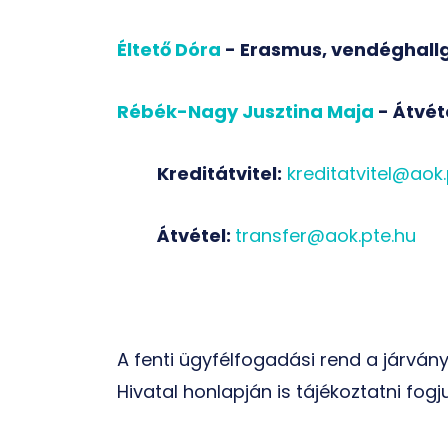
Éltető Dóra
- Erasmus, vendéghall
Rébék-Nagy Jusztina Maja
- Átvéte
Kreditátvitel:
kreditatvitel@aok.
Átvétel:
transfer@aok.pte.hu
A fenti ügyfélfogadási rend a járván
Hivatal honlapján is tájékoztatni fogju