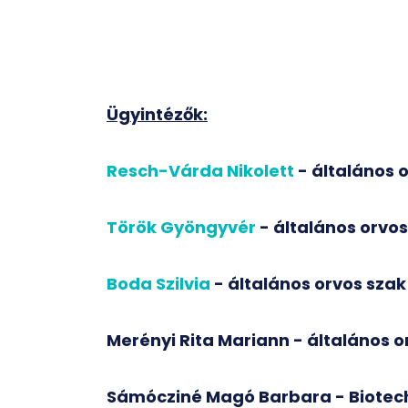
Ügyintézők:
Resch-Várda Nikolett
-
általános 
Török Gyöngyvér
- általános orvo
Boda Szilvia
- általános orvos szak
Merényi Rita Mariann - általános o
Sámócziné Magó Barbara - Biotec