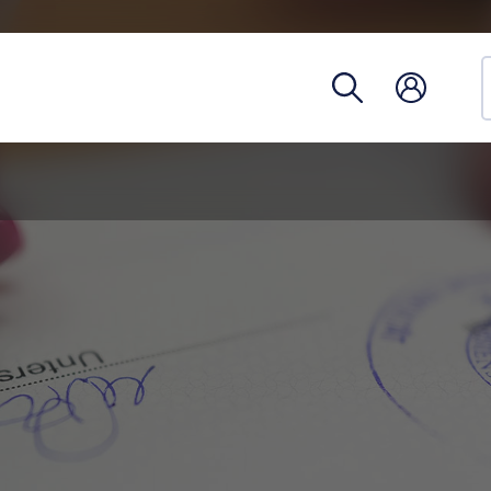
Hivatalo
egység
Telefon
Óraren
Tantárg