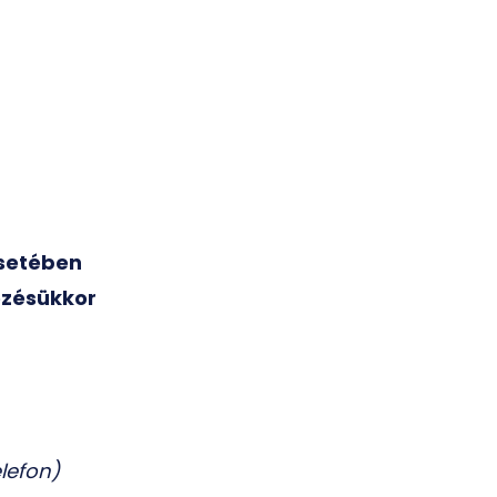
esetében
ezésükkor
elefon)