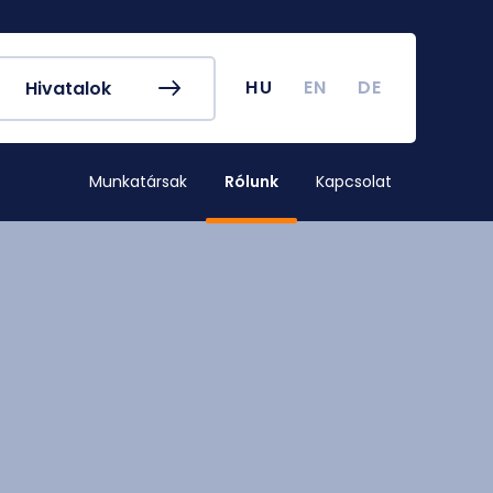
k és egyéb
Hallgatói Önkormányzat
ek
könyv
Koronavírus
HU
EN
DE
Hivatalok
dek
Tanulmányi naptár
ykereső
Campus térkép
Munkatársak
Rólunk
Kapcsolat