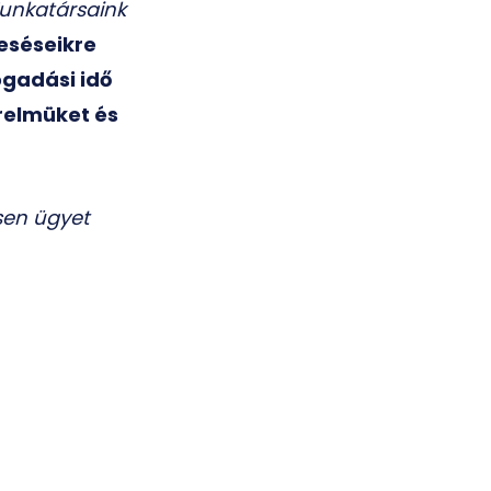
Munkatársaink
eséseikre
ogadási idő
relmüket és
sen ügyet