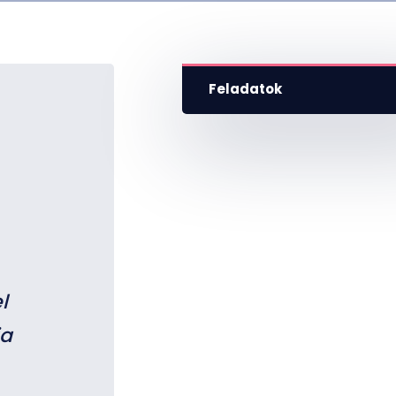
Feladatok
l
ja