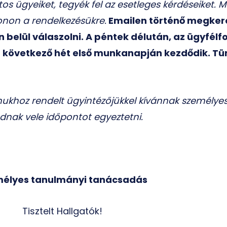
os ügyeiket, tegyék fel az esetleges kérdéseiket. 
onon a rendelkezésükre.
Emailen történő megker
elül válaszolni. A péntek délután, az ügyfélf
a következő hét első munkanapján kezdődik. Tü
mukhoz rendelt ügyintézőjükkel kívánnak személye
udnak vele időpontot egyeztetni.
élyes tanulmányi tanácsadás
Tisztelt Hallgatók!