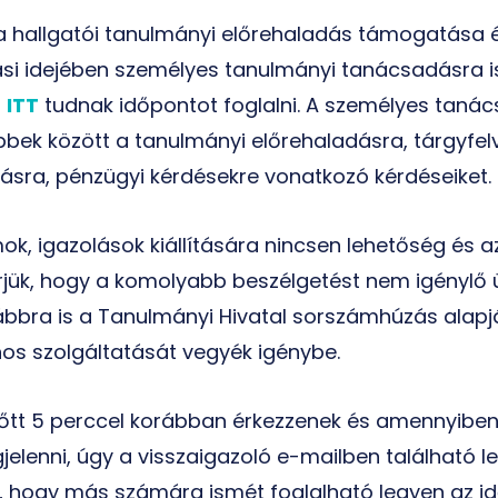
y a hallgatói tanulmányi előrehaladás támogatása
ási idejében személyes tanulmányi tanácsadásra i
a
ITT
tudnak időpontot foglalni. A személyes taná
bbek között a tanulmányi előrehaladásra, tárgyfelv
lásra, pénzügyi kérdésekre vonatkozó kérdéseiket.
 igazolások kiállítására nincsen lehetőség és a
érjük, hogy a komolyabb beszélgetést nem igénylő ü
ábbra is a Tanulmányi Hivatal sorszámhúzás ala
nos szolgáltatását vegyék igénybe.
előtt 5 perccel korábban érkezzenek és amennyiben 
enni, úgy a visszaigazoló e-mailben található 
 hogy más számára ismét foglalható legyen az id