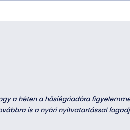
hogy a héten a hősiégriadóra figyelemme
ovábbra is a nyári nyitvatartással fogad