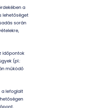
 érdekében a
s lehetőséget
csadás során
ételekre,
z időpontok
gyek (pl.:
pján működő
a lefoglalt
lehetőségen
őpont.