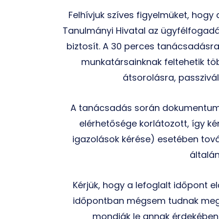
Felhívjuk szíves figyelmüket, hog
Tanulmányi Hivatal az ügyfélfogad
biztosít. A 30 perces tanácsadásr
munkatársainknak feltehetik tö
átsorolásra, passzivá
A tanácsadás során dokumentumok,
elérhetősége korlátozott, így k
igazolások kérése) esetében tov
általá
Kérjük, hogy a lefoglalt időpont 
időpontban mégsem tudnak megjel
mondják le annak érdekében,