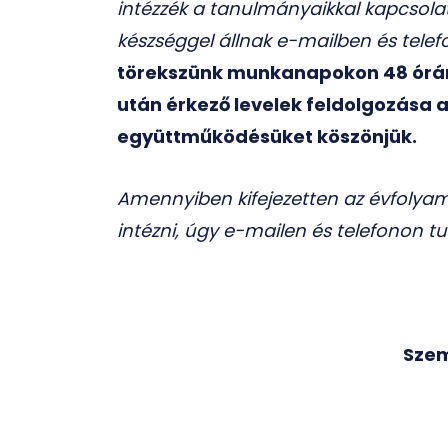
intézzék a tanulmányaikkal kapcsolat
készséggel állnak e-mailben és telef
törekszünk munkanapokon 48 órán b
után érkező levelek feldolgozása 
együttműködésüket köszönjük.
Amennyiben kifejezetten az évfolya
intézni, úgy e-mailen és telefonon t
Szem