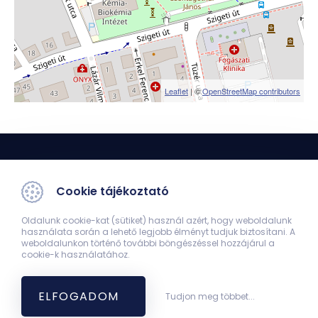
Leaflet
| ©
OpenStreetMap contributors
Cookie tájékoztató
Oldalunk cookie-kat (sütiket) használ azért, hogy weboldalunk
használata során a lehető legjobb élményt tudjuk biztosítani. A
Orvoskari Hírmondó
weboldalunkon történő további böngészéssel hozzájárul a
cookie-k használatához.
7624 Pécs, Szigeti út 12.
38502
hirmondo@aok.pte.hu
ELFOGADOM
Tudjon meg többet...