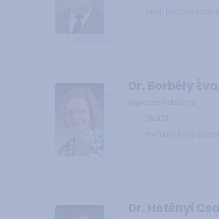
emil.fischer@aok
Dr. Borbély Éva
egyetemi docens
38203
eva.borbely@aok
Dr. Hetényi Cs