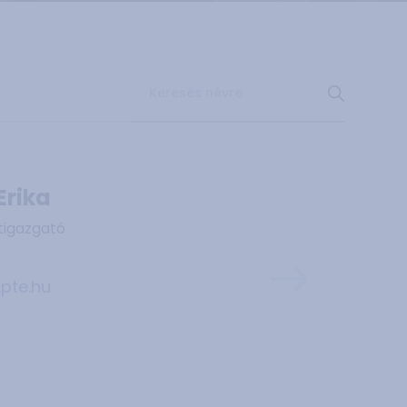
 Erika
tigazgató
.pte.hu