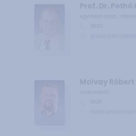
Prof. Dr. Pethő
egyetemi tanár , intéze
38210
gabor.petho@aok
Molvay Róbert
irodavezető
38211
robert.molvay@a