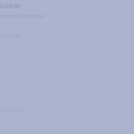
 Gábor
tigazgató helyettes
.pte.hu
ok.pte.hu