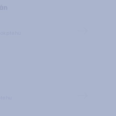
tán
ok.pte.hu
te.hu