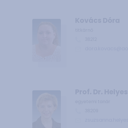
Kovács Dóra
titkárnő
38212
dora.kovacs@aok
Prof. Dr. Hely
egyetemi tanár
38209
zsuzsanna.helye