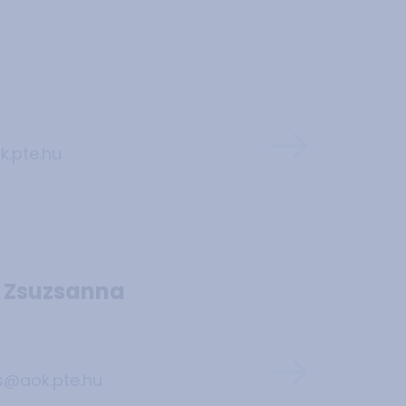
.pte.hu
es Zsuzsanna
s@aok.pte.hu