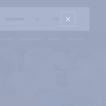
k és egyéb
Hallgatói Önkormányzat
ek
könyv
Koronavírus
HU
EN
DE
Intézetek
dek
Tanulmányi naptár
ykereső
Campus térkép
Kutatás
Munkatársak
Rólunk
Kapcsolat