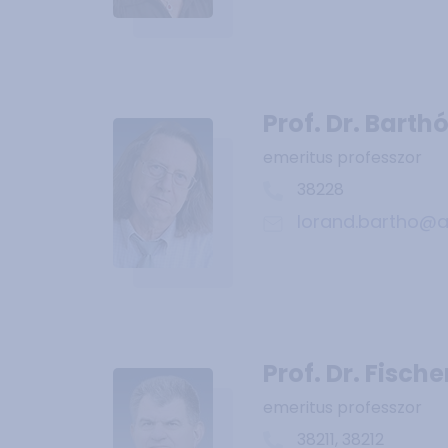
Prof. Dr. Barth
emeritus professzor
38228
lorand.bartho@a
Prof. Dr. Fische
emeritus professzor
38211, 38212