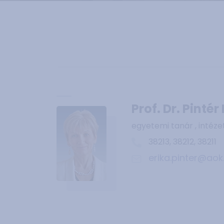
Prof. Dr. Pintér
egyetemi tanár , intéze
38213, 38212, 38211
erika.pinter@aok