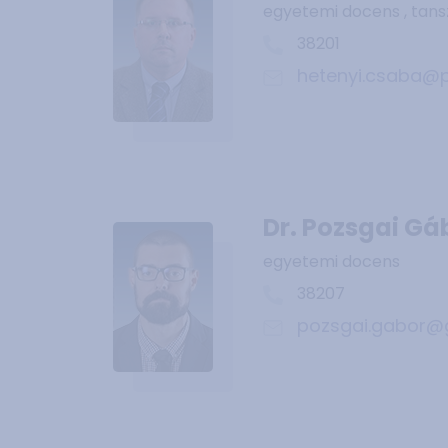
egyetemi docens , tan
38201
hetenyi.csaba@p
Dr. Pozsgai Gá
egyetemi docens
38207
pozsgai.gabor@g