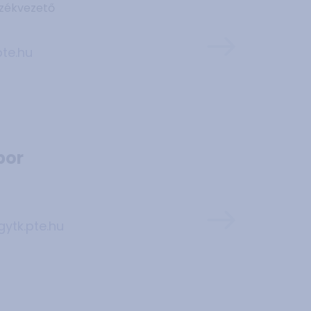
székvezető
te.hu
bor
ytk.pte.hu