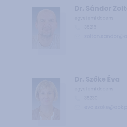
Dr. Sándor Zol
egyetemi docens
38215
zoltan.sandor@a
Dr. Szőke Éva
egyetemi docens
38230
eva.szoke@aok.p