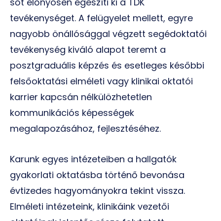
sőt előnyösen egészíti ki a TDK
tevékenységet. A felügyelet mellett, egyre
nagyobb önállósággal végzett segédoktatói
tevékenység kiváló alapot teremt a
posztgraduális képzés és esetleges későbbi
felsőoktatási elméleti vagy klinikai oktatói
karrier kapcsán nélkülözhetetlen
kommunikációs képességek
megalapozásához, fejlesztéséhez.
Karunk egyes intézeteiben a hallgatók
gyakorlati oktatásba történő bevonása
évtizedes hagyományokra tekint vissza.
Elméleti intézeteink, klinikáink vezetői