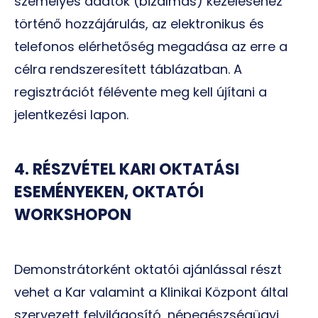
személyes adatok (bizalmas) kezeléséhez
történő hozzájárulás, az elektronikus és
telefonos elérhetőség megadása az erre a
célra rendszeresített táblázatban. A
regisztrációt félévente meg kell újítani a
jelentkezési lapon.
4. RÉSZVÉTEL KARI OKTATÁSI
ESEMÉNYEKEN, OKTATÓI
WORKSHOPON
Demonstrátorként oktatói ajánlással részt
vehet a Kar valamint a Klinikai Központ által
szervezett felvilágosító, népegészségügyi