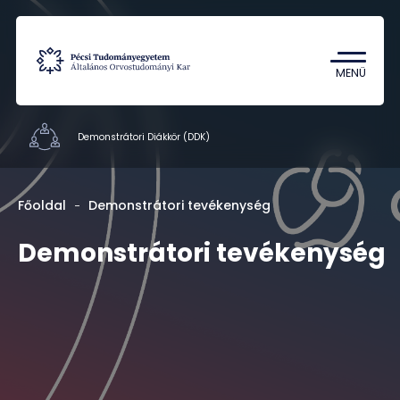
Tantárgykereső
Campus térkép
MENÜ
Demonstrátori Diákkör (DDK)
Hallgatói szervezetek
Főoldal
Demonstrátori tevékenység
Dokumentumok
Demonstrátori tevékenység
Munkatársak
Kapcsolat
HU
EN
DE
Nyelv