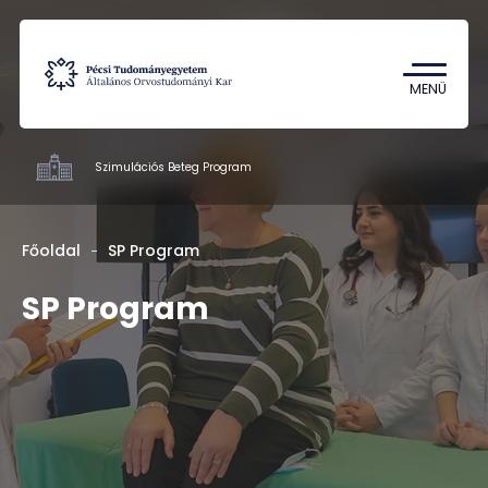
Tantárgykereső
Campus térkép
MENÜ
Szimulációs Beteg Program
ÁOK
Főoldal
SP Program
SP Program
HU
EN
DE
Nyelv