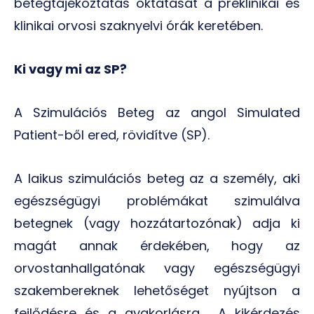
betegtájékoztatás oktatását a preklinikai és
klinikai orvosi szaknyelvi órák keretében.
Ki vagy mi az SP?
A Szimulációs Beteg az angol Simulated
Patient-ből ered, rövidítve (SP).
A laikus szimulációs beteg az a személy, aki
egészségügyi problémákat szimulálva
betegnek (vagy hozzátartozónak) adja ki
magát annak érdekében, hogy az
orvostanhallgatónak vagy egészségügyi
szakembereknek lehetőséget nyújtson a
fejlődésre és a gyakorlásra. A kikérdezés