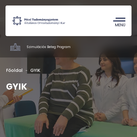
Tantárgykereső
Campus térkép
MENÜ
Szimulációs Beteg Program
ÁOK
Főoldal
GYIK
GYIK
HU
EN
DE
Nyelv