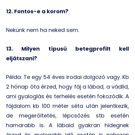
12. Fontos-e a korom?
Nekünk nem ha neked sem.
13. Milyen típusú betegprofilt kell
eljátszani?
Példa: Te egy 54 éves irodai dolgozó vagy. Kb
2 hónap óta érzed, hogy fáj a lábad, a vádlid,
ami gyaloglás és terhelés esetén fokozódik. A
fájdalom kb 100 méter séta után jelentkezik,
de megerőltetés, lépcsőzés stb esetén
hamarabb is. A lábaid gyakran hidegnek
érzed és melegebb idő esetén is nehezen