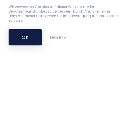
Wir verwenden Cookies auf dieser Website, um Ihre
Benutzerfreundlichkeit zu verbessern. Durch Anklicken eines
Links auf dieser Seite geben Sie Ihre Einwilligung für uns, Cookies
zu setzen.
OK
Mehr Info