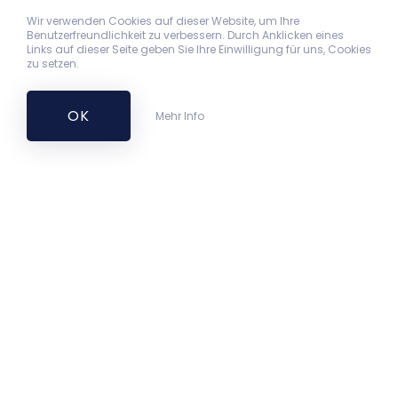
Wir verwenden Cookies auf dieser Website, um Ihre
Benutzerfreundlichkeit zu verbessern. Durch Anklicken eines
Links auf dieser Seite geben Sie Ihre Einwilligung für uns, Cookies
zu setzen.
OK
Mehr Info