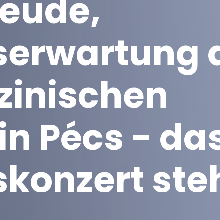
reude,
serwartung 
zinischen
in Pécs - das
skonzert ste