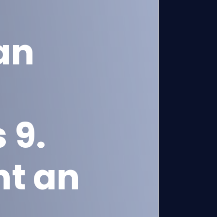
an
 9.
ht an