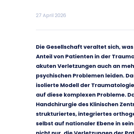
27 April 2026
Die Gesellschaft veraltet sich, w
Anteil von Patienten in der Traumat
akuten Verletzungen auch an mehr
psychischen Problemen leiden. Das
isolierte Modell der Traumatolog
auf diese komplexen Probleme. Dah
Handchirurgie des Klinischen Zent
strukturiertes, integriertes ortho
selbst auf nationaler Ebene in seine
nicht nur, die Verletzungen der Pa