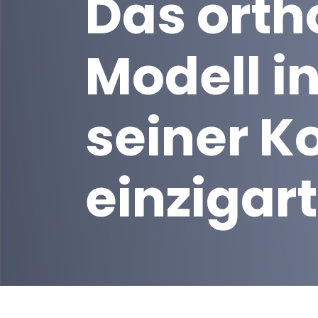
Das orth
Modell in
seiner K
einzigar