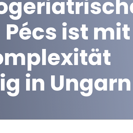
ogeriatrisch
 Pécs ist mit
omplexität
tig in Ungarn