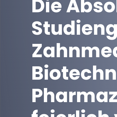
Die Abso
Studien
Zahnmed
Biotechn
Pharmaz