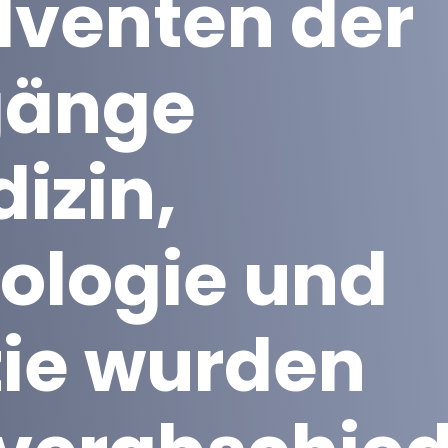
lventen der
gänge
izin,
ologie und
ie wurden