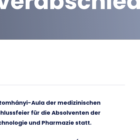
h verabschie
y-Romhányi-Aula der medizinischen
chlussfeier für die Absolventen der
hnologie und Pharmazie statt.