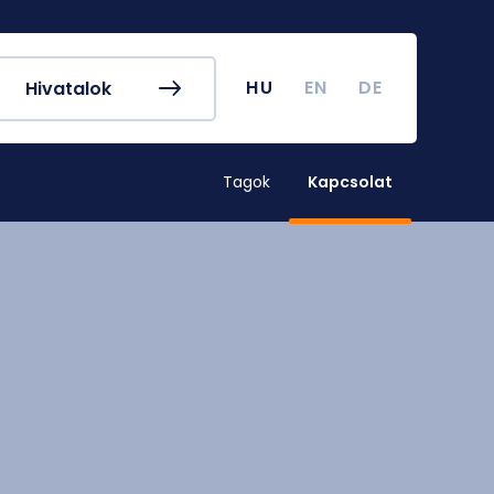
k és egyéb
Hallgatói Önkormányzat
ek
könyv
Koronavírus
HU
EN
DE
Hivatalok
dek
Tanulmányi naptár
ykereső
Campus térkép
Tagok
Kapcsolat