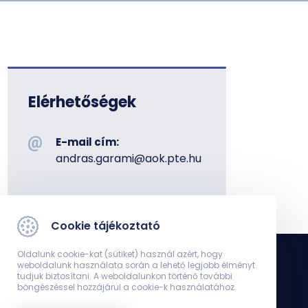
Elérhetőségek
E-mail cím:
andras.garami@aok.pte.hu
Cookie tájékoztató
Oldalunk cookie-kat (sütiket) használ azért, hogy
weboldalunk használata során a lehető legjobb élményt
tudjuk biztosítani. A weboldalunkon történő további
böngészéssel hozzájárul a cookie-k használatához.
Pályázati és Ösztöndíj Bizottság