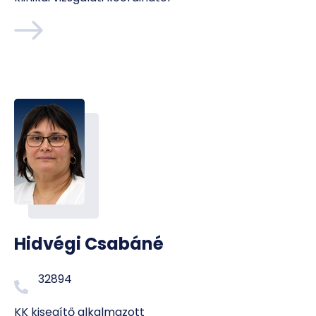
Hidvégi Csabáné
32894
KK kisegítő alkalmazott