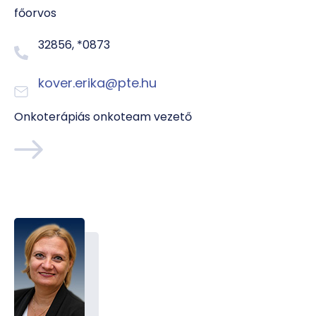
főorvos
32856, *0873
kover.erika@pte.hu
Onkoterápiás onkoteam vezető