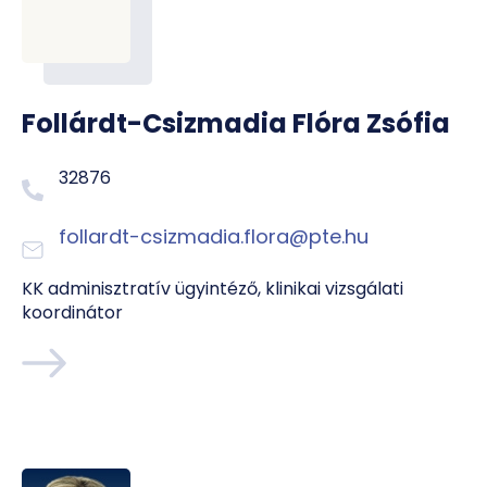
Follárdt-Csizmadia Flóra Zsófia
32876
follardt-csizmadia.flora@pte.hu
KK adminisztratív ügyintéző, klinikai vizsgálati
koordinátor