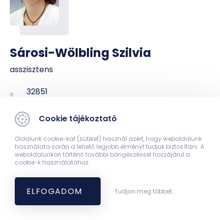
Sárosi-Wölbling Szilvia
asszisztens
32851
Cookie tájékoztató
Oldalunk cookie-kat (sütiket) használ azért, hogy weboldalunk
használata során a lehető legjobb élményt tudjuk biztosítani. A
weboldalunkon történő további böngészéssel hozzájárul a
cookie-k használatához.
Kemoterápiás részleg
ELFOGADOM
Tudjon meg többet...