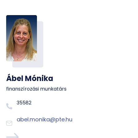
Ábel Mónika
finanszírozási munkatárs
35582
abel.monika@pte.hu