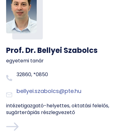
Prof. Dr. Bellyei Szabolcs
egyetemi tanár
32860, *0850
bellyei.szabolcs@pte.hu
intézetigazgató-helyettes, oktatási felelős,
sugárterápiás részlegvezető