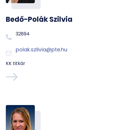
Bedő-Polák Szilvia
32894
polak.szilvia@pte.hu
KK titkár