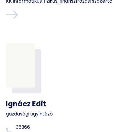
KK informatikus, fizikus, finanszírozási szakértő
Ignácz Edit
gazdasági ügyintéző
36366