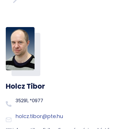
Holcz Tibor
35291, *0977
holcz.tibor@pte.hu