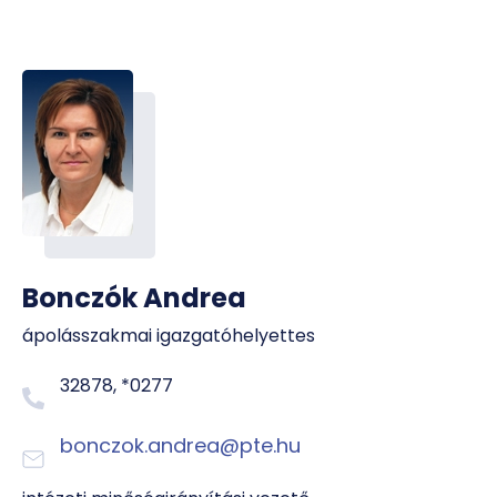
Bonczók Andrea
ápolásszakmai igazgatóhelyettes
32878, *0277
bonczok.andrea@pte.hu