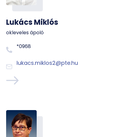
Lukács Miklós
okleveles ápoló
*0968
lukacs.miklos2@pte.hu