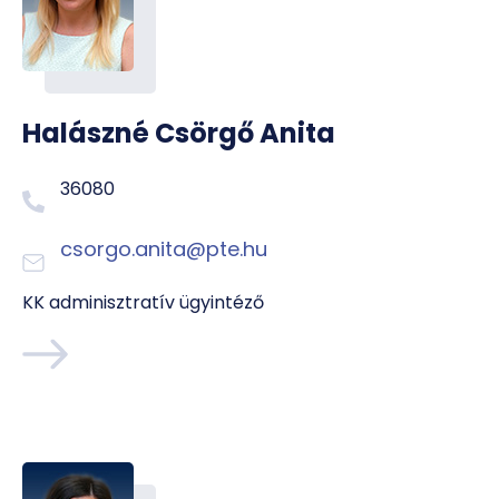
Halászné Csörgő Anita
36080
csorgo.anita@pte.hu
KK adminisztratív ügyintéző