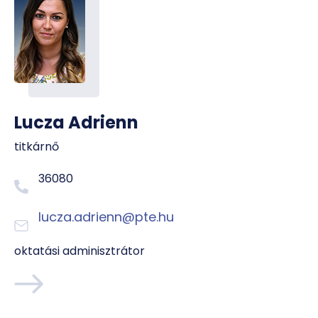
Lucza Adrienn
titkárnő
36080
lucza.adrienn@pte.hu
oktatási adminisztrátor