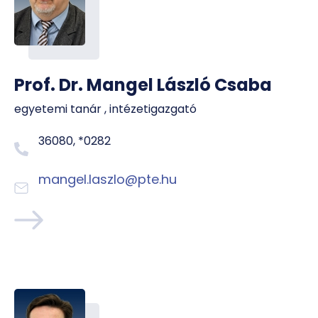
Prof. Dr. Mangel László Csaba
egyetemi tanár , intézetigazgató
36080, *0282
mangel.laszlo@pte.hu