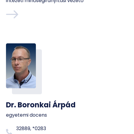
intézeti minőségirányítási vezető
Dr. Boronkai Árpád
egyetemi docens
32889, *0283