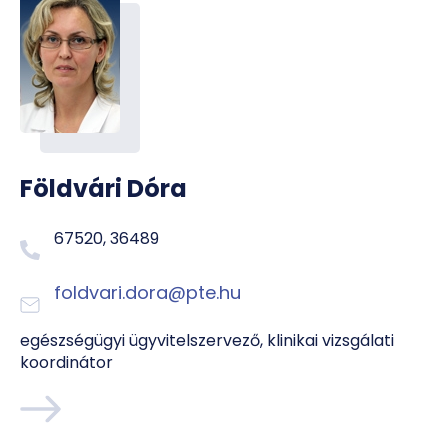
Földvári Dóra
67520, 36489
foldvari.dora@pte.hu
egészségügyi ügyvitelszervező, klinikai vizsgálati
koordinátor