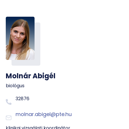
Molnár Abigél
biológus
32876
molnar.abigel@pte.hu
klinikai vizsgálati koordinátor