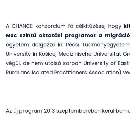
A CHANCE konzorcium fő célkitűzése, hogy
ki
MSc szintű oktatási programot a migráció
egyetem dolgozza ki: Pécsi Tudmányegyetem, 
University in Košice, Medizinische Universität G
végül, de nem utolsó sorban University of East
Rural and Isolated Practitioners Association) ve
Az új program 2013 szeptemberében kerül bemut