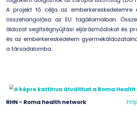
A projekt fő célja az emberkereskedelemre 
összehangolása az EU tagállamaiban. Összeg
áldozat segítségnyújtási eljárásmódokat és p
és az emberkereskedelem gyermekáldozatainak b
a társadalomba.
RHN - Roma health network
htt