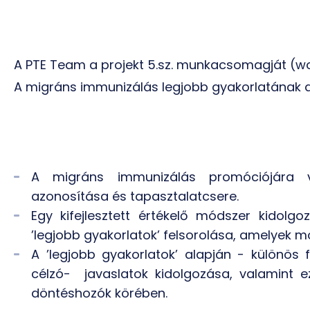
A PTE Team a projekt 5.sz. munkacsomagját (wo
A migráns immunizálás legjobb gyakorlatának az
A migráns immunizálás promóciójára v
azonosítása és tapasztalatcsere.
Egy kifejlesztett értékelő módszer kidolgo
’legjobb gyakorlatok’ felsorolása, amelyek m
A ’legjobb gyakorlatok’ alapján - különös
célzó- javaslatok kidolgozása, valamint e
döntéshozók körében.