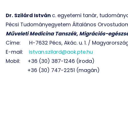
Dr. Szilárd István
c. egyetemi tanár, tudomán
Pécsi Tudományegyetem Általános Orvostudom
Műveleti Medicina Tanszék, Migrációs-egész
Címe: H-7632 Pécs, Akác. u. 1. / Magyarorszá
E-mail:
istvan.szilard@aok.pte.hu
Mobil: +36 (30) 387-1246 (iroda)
+36 (30) 747-2251 (magán)