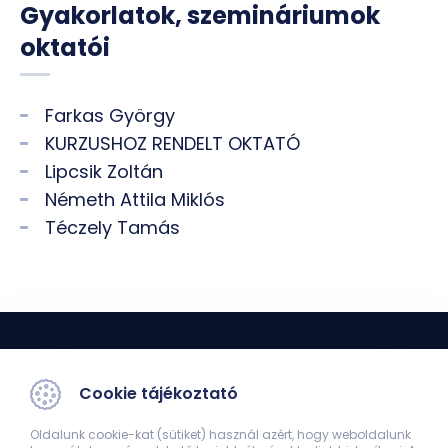
Gyakorlatok, szemináriumok
oktatói
Farkas György
KURZUSHOZ RENDELT OKTATÓ
Lipcsik Zoltán
Németh Attila Miklós
Téczely Tamás
Cookie tájékoztató
Oldalunk cookie-kat (sütiket) használ azért, hogy weboldalunk