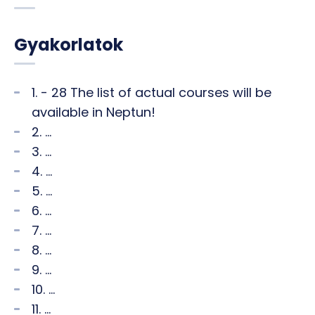
Gyakorlatok
1. - 28 The list of actual courses will be
available in Neptun!
2. ...
3. ...
4. ...
5. ...
6. ...
7. ...
8. ...
9. ...
10. ...
11. ...