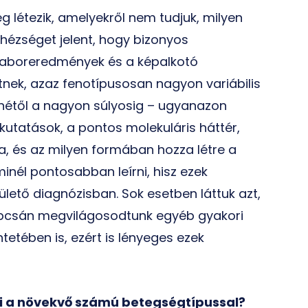
 létezik, amelyekről nem tudjuk, milyen
Nehézséget jelent, hogy bizonyos
a laboreredmények és a képalkotó
tnek, azaz fenotípusosan nagyon variábilis
nyhétől a nagyon súlyosig – ugyanazon
kutatások, a pontos molekuláris háttér,
a, és az milyen formában hozza létre a
inél pontosabban leírni, hisz ezek
ető diagnózisban. Sok esetben láttuk azt,
apcsán megvilágosodtunk egyéb gyakori
tében is, ezért is lényeges ezek
ni a növekvő számú betegségtípussal?