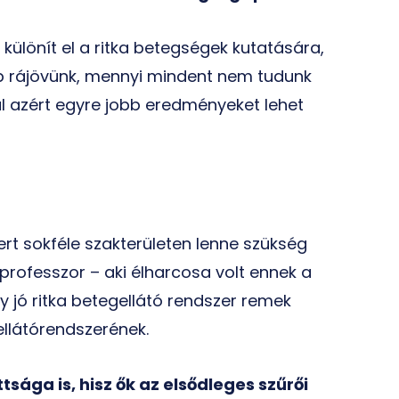
 különít el a ritka betegségek kutatására,
b rájövünk, mennyi mindent nem tudunk
 azért egyre jobb eredményeket lehet
ert sokféle szakterületen lenne szükség
professzor – aki élharcosa volt ennek a
y jó ritka betegellátó rendszer remek
llátórendszerének.
sága is, hisz ők az elsődleges szűrői