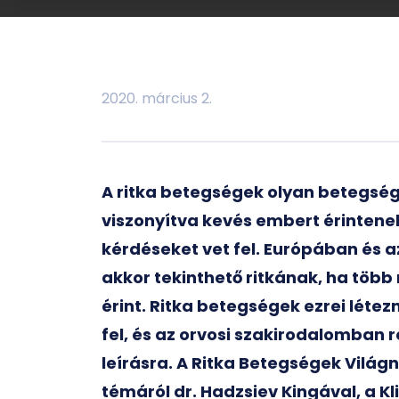
2020. március 2.
A ritka betegségek olyan betegsé
viszonyítva kevés embert érintenek,
kérdéseket vet fel. Európában és 
akkor tekinthető ritkának, ha töb
érint. Ritka betegségek ezrei léte
fel, és az orvosi szakirodalomban 
leírásra. A Ritka Betegségek Vilá
témáról dr. Hadzsiev Kingával, a Kl