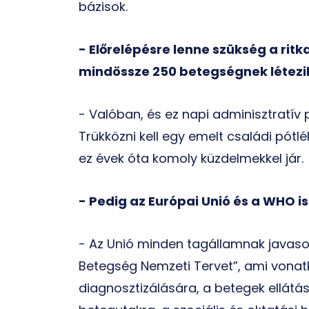
bázisok.
- Előrelépésre lenne szükség a ritk
mindössze 250 betegségnek létezi
- Valóban, és ez napi adminisztratív 
Trükközni kell egy emelt családi pótl
ez évek óta komoly küzdelmekkel jár.
- Pedig az Európai Unió és a WHO is
- Az Unió minden tagállamnak javaso
Betegség Nemzeti Tervet”, ami vonatk
diagnosztizálására, a betegek ellátá