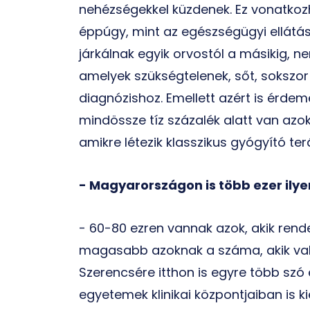
nehézségekkel küzdenek. Ez vonatkozha
éppúgy, mint az egészségügyi ellátás
járkálnak egyik orvostól a másikig, 
amelyek szükségtelenek, sőt, sokszo
diagnózishoz. Emellett azért is érd
mindössze tíz százalék alatt van az
amikre létezik klasszikus gyógyító ter
- Magyarországon is több ezer ilye
- 60-80 ezren vannak azok, akik rend
magasabb azoknak a száma, akik vala
Szerencsére itthon is egyre több szó 
egyetemek klinikai központjaiban is k