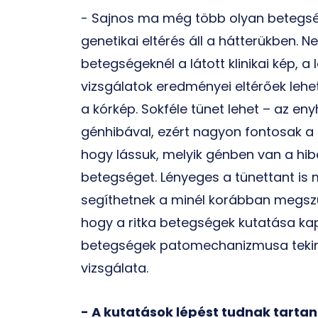
- Sajnos ma még több olyan betegség
genetikai eltérés áll a hátterükben. 
betegségeknél a látott klinikai kép, 
vizsgálatok eredményei eltérőek lehe
a kórkép. Sokféle tünet lehet – az e
génhibával, ezért nagyon fontosak a 
hogy lássuk, melyik génben van a hib
betegséget. Lényeges a tünettant is m
segíthetnek a minél korábban megszül
hogy a ritka betegségek kutatása k
betegségek patomechanizmusa tekinte
vizsgálata.
- A kutatások lépést tudnak tarta