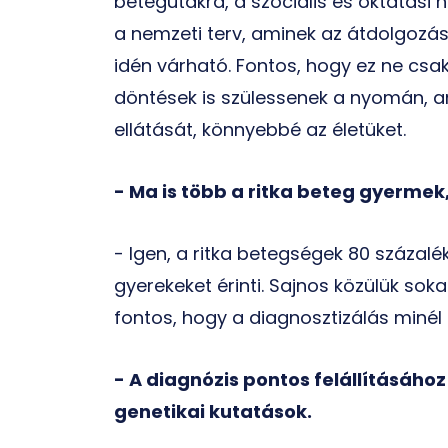
betegutakra, a szociális és oktatási
a nemzeti terv, aminek az átdolgozá
idén várható. Fontos, hogy ez ne c
döntések is szülessenek a nyomán, a
ellátását, könnyebbé az életüket.
- Ma is több a ritka beteg gyermek,
- Igen, a ritka betegségek 80 százalé
gyerekeket érinti. Sajnos közülük sok
fontos, hogy a diagnosztizálás minél
- A diagnózis pontos felállításáho
genetikai kutatások.