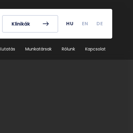
k és egyéb
Hallgatói Önkormányzat
ek
könyv
Koronavírus
HU
EN
DE
Klinikák
dek
Tanulmányi naptár
ykereső
Campus térkép
Kutatás
Munkatársak
Rólunk
Kapcsolat