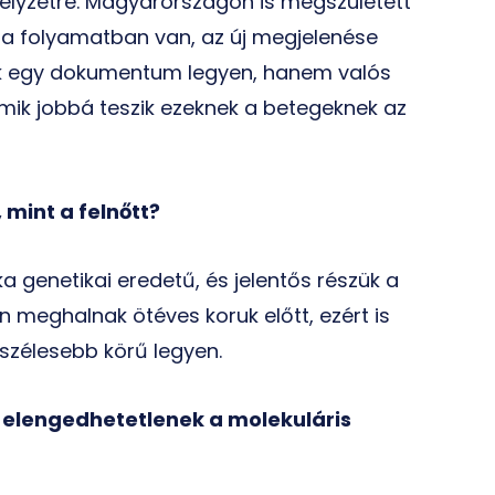
 helyzetre. Magyarországon is megszületett
sa folyamatban van, az új megjelenése
sak egy dokumentum legyen, hanem valós
mik jobbá teszik ezeknek a betegeknek az
 mint a felnőtt?
ka genetikai eredetű, és jelentős részük a
an meghalnak ötéves koruk előtt, ezért is
 szélesebb körű legyen.
z elengedhetetlenek a molekuláris