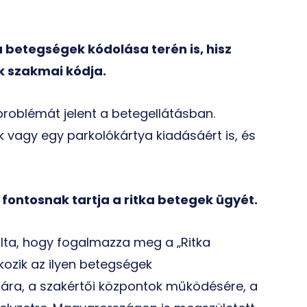
a betegségek kódolása terén is, hisz
k szakmai kódja.
problémát jelent a betegellátásban.
ék vagy egy parkolókártya kiadásáért is, és
 fontosnak tartja a ritka betegek ügyét.
lta, hogy fogalmazza meg a „Ritka
ozik az ilyen betegségek
sára, a szakértői központok működésére, a