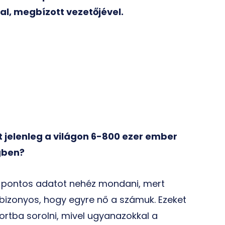
l, megbízott vezetőjével.
nt jelenleg a világon 6-800 ezer ember
gben?
ár pontos adatot nehéz mondani, mert
bizonyos, hogy egyre nő a számuk. Ezeket
rtba sorolni, mivel ugyanazokkal a