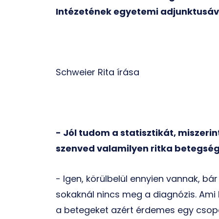
Intézetének egyetemi adjunktusáva
Schweier Rita írása
- Jól tudom a statisztikát, miszeri
szenved valamilyen ritka betegsé
- Igen, körülbelül ennyien vannak, b
sokaknál nincs meg a diagnózis. Ami 
a betegeket azért érdemes egy csopo