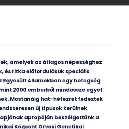
gek, amelyek az átlagos népességhez
 és ritka előfordulásuk speciális
az Egyesült Államokban egy betegség
b mint 2000 emberből mindössze egyet
znek. Mostanáig hat-hétezret fedeztek
rendszeresen új típusok kerülnek
gnapjának apropóján beszélgettünk a
inikai Központ Orvosi Genetikai