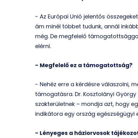
- Az Európai Unió jelentős összegeket
ám minél többet tudunk, annál inkáb
még. De megfelelő támogatottsággal
elérni.
- Megfelelő ez a támogatottság?
- Nehéz erre a kérdésre válaszolni, m
támogatásra. Dr. Kosztolányi György 
szakterületnek – mondja azt, hogy eg
indikátora egy ország egészségügyi e
- Lényeges a háziorvosok tájékozott