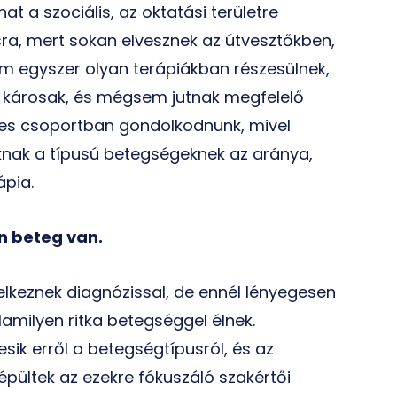
t a szociális, az oktatási területre
ra, mert sokan elvesznek az útvesztőkben,
nem egyszer olyan terápiákban részesülnek,
r károsak, és mégsem jutnak megfelelő
emes csoportban gondolkodnunk, mivel
oknak a típusú betegségeknek az aránya,
ápia.
n beteg van.
elkeznek diagnózissal, de ennél lényegesen
milyen ritka betegséggel élnek.
esik erről a betegségtípusról, és az
iépültek az ezekre fókuszáló szakértői