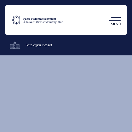
Tantárgykereső
Campus térkép
MENÜ
Patológiai Intézet
Klinikák
Oktatás
Kutatás
Munkatársak
Kapcsolat
HU
EN
DE
Nyelv