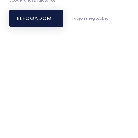
cookie-k használatához.
2000-06, 2008, 2012, 2016-17, 2017-18, 2018-
19, 2023-24
ELFOGADOM
Tudjon meg többet...
Bemutatkozás
A Pathologiai Intézet alapítása
Az Orvostudományi Kar 1918. április 14-én
alakult meg a Pozsonyi Egyetemen. A
Kórbonctani Tanszék első igazgatója Entz
Béla egyetemi tanár volt. Az I. világháború