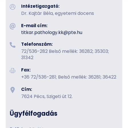
Intézetigazgató:
Dr. Kajtár Béla, egyetemi docens
E-mail cím:
titkar.pathology.kk​@pte.hu
Telefonszám:
72/536-282 Belső mellék: 36282; 35303;
31342
Fax:
+36 72/536-281; Belső mellék: 36281; 36422
Cím:
7624 Pécs, Szigeti út 12.
Ügyfélfogadás