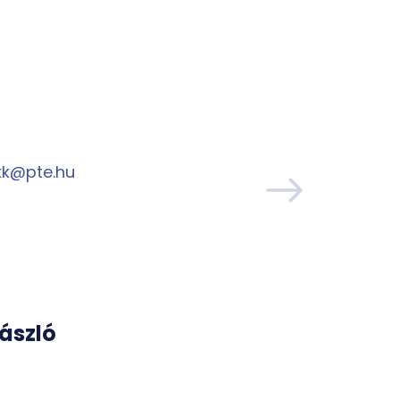
.kk@pte.hu
László