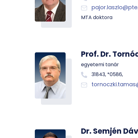
pajor.laszlo@pte
MTA doktora
Prof. Dr. Torn
egyetemi tanár
31843, *0586,
tornoczki.tamas
Dr. Semjén Dáv