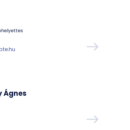
óhelyettes
pte.hu
y Ágnes