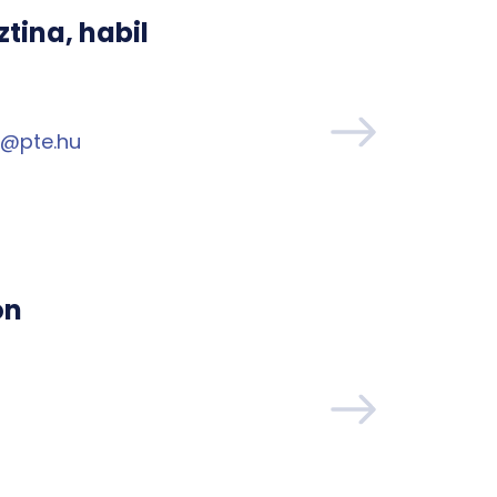
ztina, habil
2@pte.hu
on