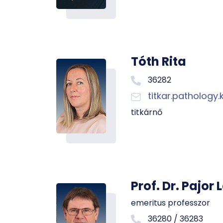
Tóth Rita
36282
titkar.pathology
titkárnő
Prof. Dr. Pajor 
emeritus professzor
36280 / 36283