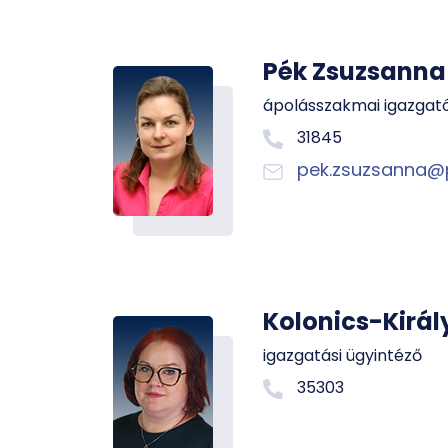
Pék Zsuzsanna
ápolásszakmai igazgat
31845
pek.zsuzsanna@
Kolonics-Királ
igazgatási ügyintéző
35303