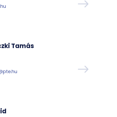
.hu
óczki Tamás
@pte.hu
id