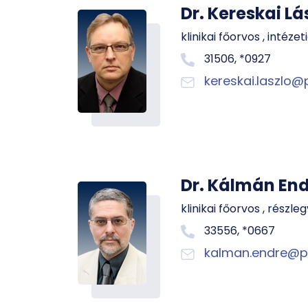
Dr. Kereskai Lá
klinikai főorvos , intéz
31506, *0927
kereskai.laszlo@
Dr. Kálmán En
klinikai főorvos , részl
33556, *0667
kalman.endre@p