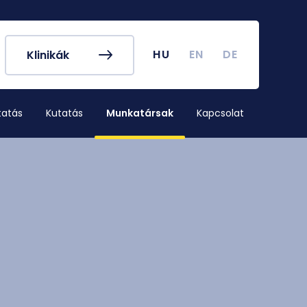
k és egyéb
Hallgatói Önkormányzat
ek
könyv
Koronavírus
HU
EN
DE
Klinikák
dek
Tanulmányi naptár
ykereső
Campus térkép
tatás
Kutatás
Munkatársak
Kapcsolat