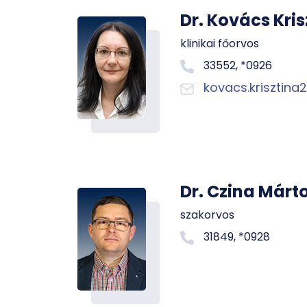
Dr. Kovács Kris
klinikai főorvos
33552, *0926
kovacs.krisztina
Dr. Czina Márt
szakorvos
31849, *0928