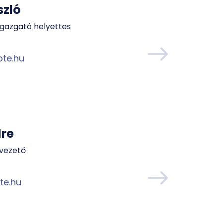
szló
etigazgató helyettes
pte.hu
dre
egvezető
te.hu