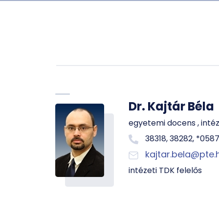
Dr. Kajtár Béla
egyetemi docens , inté
38318, 38282, *058
kajtar.bela@pte.
intézeti TDK felelős