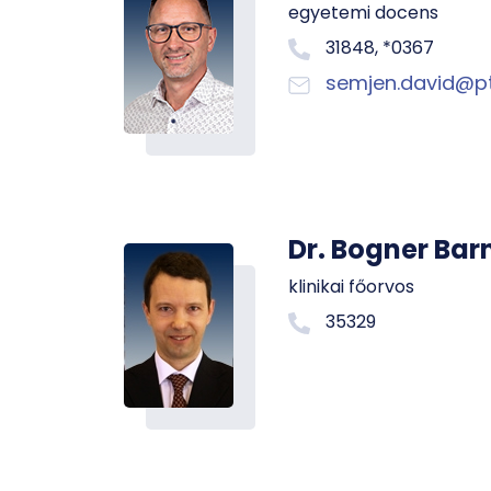
egyetemi docens
31848, *0367
semjen.david@pt
Dr. Bogner Bar
klinikai főorvos
35329