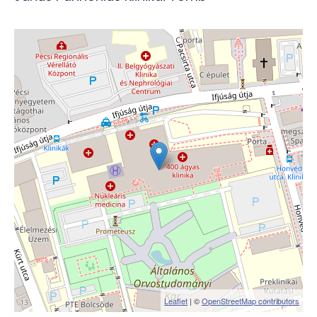
Leaflet
| ©
OpenStreetMap contributors