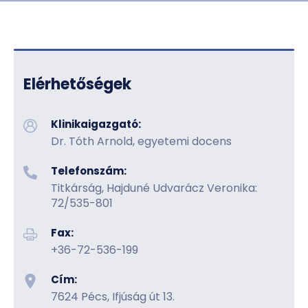
HU
EN
DE
Nyelv
Elérhetőségek
Klinikaigazgató:
Dr. Tóth Arnold, egyetemi docens
Telefonszám:
Titkárság, Hajduné Udvarácz Veronika:
72/535-801
Fax:
+36-72-536-199
Cím:
7624 Pécs, Ifjúság út 13.