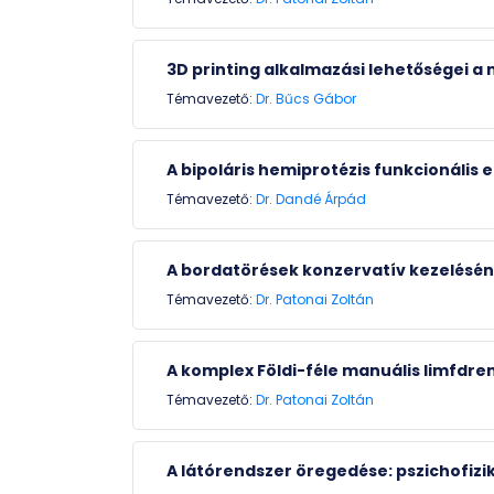
3D printing alkalmazási lehetőségei 
Témavezető:
Dr. Bűcs Gábor
A bipoláris hemiprotézis funkcionális
Témavezető:
Dr. Dandé Árpád
A bordatörések konzervatív kezelésén
Témavezető:
Dr. Patonai Zoltán
A komplex Földi-féle manuális limfdr
Témavezető:
Dr. Patonai Zoltán
A látórendszer öregedése: pszichofizika