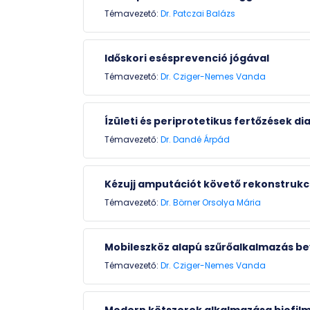
Témavezető:
Dr. Patczai Balázs
Időskori esésprevenció jógával
Témavezető:
Dr. Cziger-Nemes Vanda
Ízületi és periprotetikus fertőzések d
Témavezető:
Dr. Dandé Árpád
Kézujj amputációt követő rekonstrukc
Témavezető:
Dr. Börner Orsolya Mária
Mobileszköz alapú szűrőalkalmazás b
Témavezető:
Dr. Cziger-Nemes Vanda
Modern kötszerek alkalmazása biofil