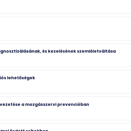
iagnosztizálásának, és kezelésének szemléletváltása
iós lehetőségek
evezetése a mozgásszervi prevencióban
mmel fedett sebekben