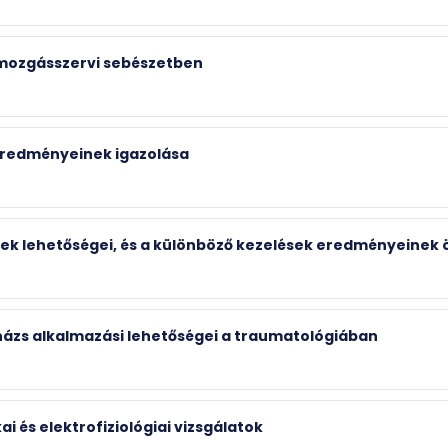
a mozgásszervi sebészetben
 eredményeinek igazolása
ek lehetőségei, és a különböző kezelések eredményeinek 
enázs alkalmazási lehetőségei a traumatológiában
i és elektrofiziológiai vizsgálatok