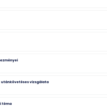
kezményei
 utánkövetéses vizsgálata
ai téma