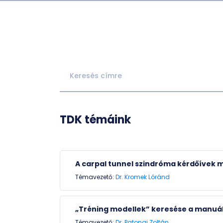
TDK témáink
A carpal tunnel szindróma kérdőívek 
Témavezető:
Dr. Kromek Lóránd
„Tréning modellek” keresése a manuál
Témavezető:
Dr. Patonai Zoltán