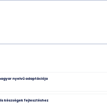
magyar nyelvű adaptációja
is készségek fejlesztéshez