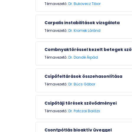
Témavezető:
Dr. Bukovecz Tibor
Carpalis instabilitások vizsgálata
Témavezető:
Dr. Kromek Lóránd
Combnyaktöréssel kezelt betegek szö
Témavezető:
Dr. Dandé Árpád
Csípőfeltárások összehasonlítása
Témavezető:
Dr. Bűcs Gábor
Csípőtáji törések szövődményei
Témavezető:
Dr. Patczai Balázs
Csontpótlás bioaktív üveggel