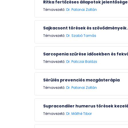
Ritka fertőzéses állapotok jelentőség
Témavezető:
Dr. Patonai Zoltán
Sajkacsont törések és szövődményeik.
Témavezető:
Dr. Szabó Tamás
Sarcopenia szűrése idősekben és fek
Témavezető:
Dr. Patczai Balázs
Sérülés prevenciós mozgásterápia
Témavezető:
Dr. Patonai Zoltán
Supracondiler humerus törések kezelés
Témavezető:
Dr. Máthé Tibor