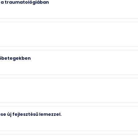
e a traumatológiában
vőbetegekben
e új fejlesztésű lemezzel.