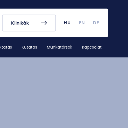
k és egyéb
Hallgatói Önkormányzat
ek
könyv
Koronavírus
HU
EN
DE
Klinikák
dek
Tanulmányi naptár
ykereső
Campus térkép
ktatás
Kutatás
Munkatársak
Kapcsolat