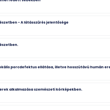
észetben - A látásszűrés jelentősége
bészetben.
 fokális porcdefektus ellátása, illetve hosszútávú humán
szerek alkalmazása szemészeti kórképekben.