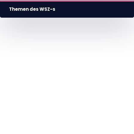
Themen des WSZ-s
HU
EN
DE
Nyelv