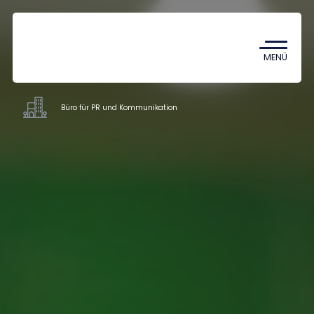
Coronavirus
TDK (Wissenschaftlicher
MENÜ
Studentenzirkel)
Büro für PR und Kommunikation
Fakultäsverwaltung und weitere
Einrichtungen
Mitarbeiter
Über uns
Kontakt
HU
EN
DE
Nyelv