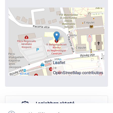
Leaflet
| ©
OpenStreetMap contributors
Legjobban oktató
klinika