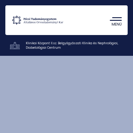
Tantárgykereső
Campus térkép
MENÜ
Klinikai Központ II.sz. Belgyógyászati Klinika és Nephrológiai,
Diabetológiai Centrum
Klinikák
Betegellátás
Oktatás
Kutatás
Munkatársak
Rólunk
Kapcsolat