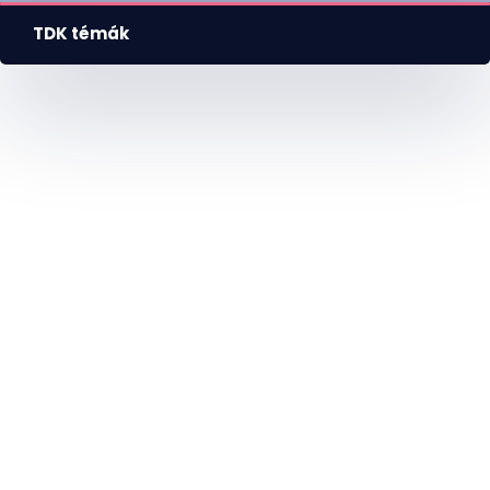
HU
EN
DE
Nyelv
TDK témák