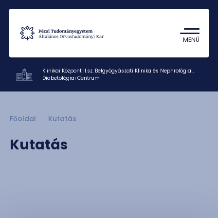
Tantárgykereső
Campus térkép
MENÜ
Klinikai Központ II.sz. Belgyógyászati Klinika és Nephrológiai,
Diabetológiai Centrum
Klinikák
Főoldal
Kutatás
Betegellátás
Kutatás
Oktatás
Kutatás
Munkatársak
Rólunk
Kapcsolat