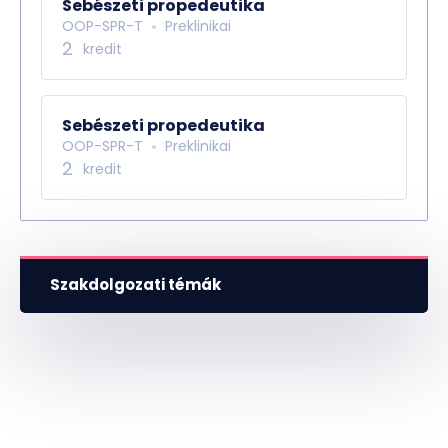
Sebészeti propedeutika
OOP-SPR-T
Preklinikai
2
kredit
Sebészeti propedeutika
OOP-SPR-T
Preklinikai
2
kredit
Szakdolgozati témák