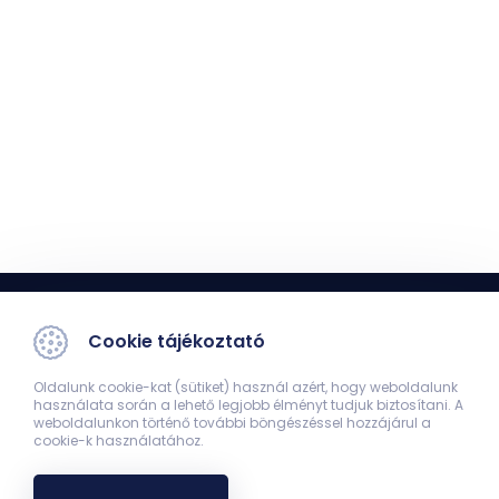
Cookie tájékoztató
Oldalunk cookie-kat (sütiket) használ azért, hogy weboldalunk
használata során a lehető legjobb élményt tudjuk biztosítani. A
weboldalunkon történő további böngészéssel hozzájárul a
cookie-k használatához.
Klinikai Központ Sebészeti Klinika
7624, Pécs, Ifjúság útja 13.
72/536-000