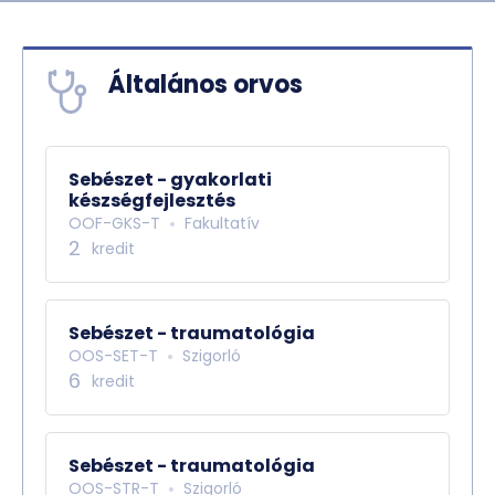
Általános orvos
Sebészet - gyakorlati
készségfejlesztés
OOF-GKS-T
Fakultatív
2
kredit
Sebészet - traumatológia
OOS-SET-T
Szigorló
6
kredit
Sebészet - traumatológia
OOS-STR-T
Szigorló