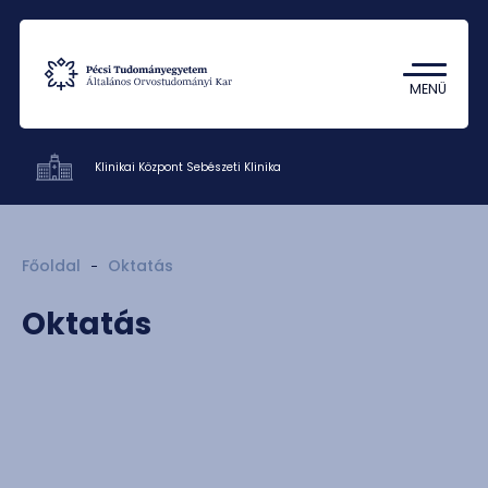
Tantárgykereső
Campus térkép
MENÜ
Klinikai Központ Sebészeti Klinika
Klinikák
Főoldal
Oktatás
Betegellátás
Oktatás
Oktatás
Kutatás
Munkatársak
Kapcsolat
HU
EN
DE
Nyelv